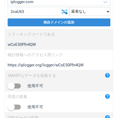
独自ドメインの追加
iplogger.org
upgrade
トラッキングコードである
wl.gl
upgrade
wCsE50Pfn4QW
ed.tc
upgrade
bc.ax
upgrade
統計情報へのアクセス用リンク
https://iplogger.org/logger/wCsE50Pfn4QW
iplogger.com
maper.info
SMARTなデータを収集する
iplogger.co
使用不可
2no.co
同意の収集
yip.su
iplogger.info
使用不可
iplog.co
GPSデータの収集