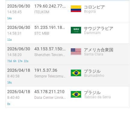
2026/06/30
179.60.242.77:36784
コロンビア
Bogotá
14:58:45
ITELKOM
14s
2026/06/30
51.235.191.182:58660
サウジアラビア
Dammam
14:58:31
STC MBB
11s
2026/06/30
43.153.57.150:35661
アメリカ合衆国
Santa Clara
14:58:20
Shenzhen Tencent Computer Systems Company Limited
73d 6h 17m 22s
2026/04/18
191.5.37.36
ブラジル
Brumadinho
8:40:58
Sempre Telecomunicacoes Ltda
18s
2026/04/18
45.178.211.210
ブラジル
Taboão da Serra
8:40:40
Data Center Linnke Telecomunicacoes Ltda - EPP
0s