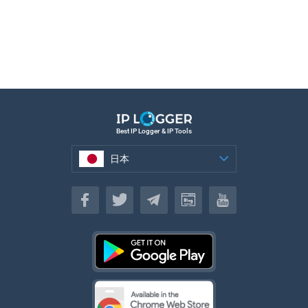
Best IP Logger & IP Tools
日本
日本