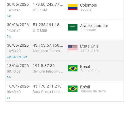
30/06/2026
179.60.242.77:36784
Colombie
Bogotá
14:58:45
ITELKOM
14s
30/06/2026
51.235.191.182:58660
Arabie saoudite
Dammam
14:58:31
STC MBB
11s
30/06/2026
43.153.57.150:35661
États-Unis
Santa Clara
14:58:20
Shenzhen Tencent Computer Systems Company Limited
73d 6h 17m 22s
18/04/2026
191.5.37.36
Brésil
Brumadinho
08:40:58
Sempre Telecomunicacoes Ltda
18s
18/04/2026
45.178.211.210
Brésil
Taboão da Serra
08:40:40
Data Center Linnke Telecomunicacoes Ltda - EPP
0s