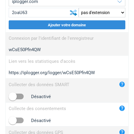
Ajouter votre domaine
iplogger.org
upgrade
Connexion par l'identifiant de l'enregistreur
wl.gl
upgrade
wCsE50Pfn4QW
ed.tc
upgrade
bc.ax
upgrade
Lien vers les statistiques d'accès
https://iplogger.org/logger/wCsE50Pfn4QW
iplogger.com
maper.info
Collecter des données SMART
iplogger.co
Désactivé
2no.co
Collecte des consentements
yip.su
iplogger.info
Désactivé
iplog.co
Collecter des données GPS