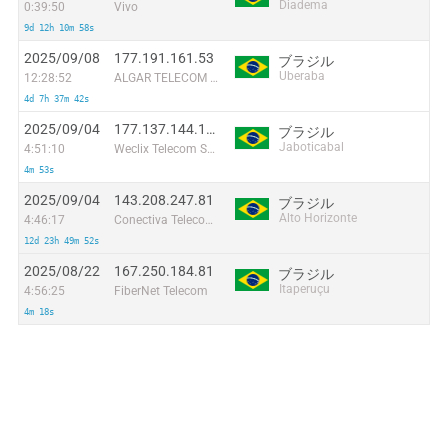
Diadema
0:39:50
Vivo
9d 12h 10m 58s
2025/09/08
177.191.161.53
ブラジル
Uberaba
12:28:52
ALGAR TELECOM S/A
4d 7h 37m 42s
2025/09/04
177.137.144.186
ブラジル
Jaboticabal
4:51:10
Weclix Telecom S/A
4m 53s
2025/09/04
143.208.247.81
ブラジル
Alto Horizonte
4:46:17
Conectiva Telecom Tecnologia Ltda - ME
12d 23h 49m 52s
2025/08/22
167.250.184.81
ブラジル
Itaperuçu
4:56:25
FiberNet Telecom
4m 18s