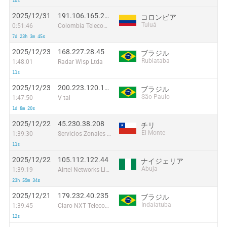
10s
2025/12/31
191.106.165.223
コロンビア
Tuluá
0:51:46
Colombia Telecomunicaciones S.a. ESP
7d 23h 3m 45s
2025/12/23
168.227.28.45
ブラジル
Rubiataba
1:48:01
Radar Wisp Ltda
11s
2025/12/23
200.223.120.109
ブラジル
São Paulo
1:47:50
V tal
1d 8m 20s
2025/12/22
45.230.38.208
チリ
El Monte
1:39:30
Servicios Zonales De Internet Limitada
11s
2025/12/22
105.112.122.44
ナイジェリア
Abuja
1:39:19
Airtel Networks Limited
23h 59m 34s
2025/12/21
179.232.40.235
ブラジル
Indaiatuba
1:39:45
Claro NXT Telecomunicacoes Ltda
12s