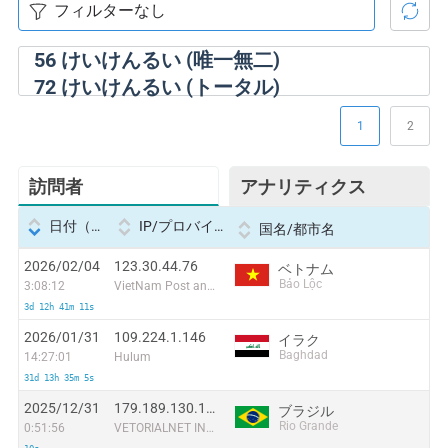
56
けいけんるい (唯一無二)
72
けいけんるい (トータル)
1
2
訪問者
アナリティクス
日付（Datetime
IP/プロバイダー
国名/都市名
2026/02/04
123.30.44.76
ベトナム
Bảo Lộc
3:08:12
VietNam Post and Telecom Corporation
3d 12h 41m 11s
2026/01/31
109.224.1.146
イラク
Baghdad
14:27:01
Hulum
31d 13h 35m 5s
2025/12/31
179.189.130.126
ブラジル
Rio Grande
0:51:56
VETORIALNET INF. E SERVIÇOS DE INTERNET LTDA