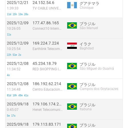
2025/12/21
24.152.54.6
グアテマラ
Chinique
1:39:33
TV CABLE UNIVERSAL S.A
11d 15h 13m 28s
2025/12/09
177.47.86.165
ブラジル
São Manuel
10:26:05
Connect10 Internet Eireli
11s
2025/12/09
169.224.7.224
イラク
Baghdad
10:25:54
Earthlink Telecommunications Equipment Trading & Services DMCC
22h 51m 2s
2025/12/08
45.234.18.79
ブラジル
São Miguel do Guamá
11:34:52
RED SHOPPING INFORMATICA PARAGOMINAS LTDA
4s
2025/12/08
186.192.62.214
ブラジル
Campos dos Goytacazes
11:34:48
Centro Educacional Nossa Senhora Auxiliadora
81d 10h 49m 41s
2025/09/18
179.106.174.240
ブラジル
Itabuna
0:45:07
Henet Telecomunicacoes Ltda
5m 17s
2025/09/18
179.113.83.171
ブラジル