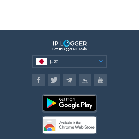
Best IP Logger & IP Tools
日本
日本