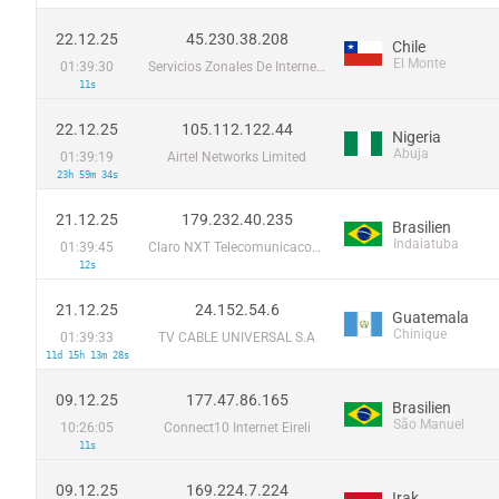
22.12.25
45.230.38.208
Chile
El Monte
01:39:30
Servicios Zonales De Internet Limitada
11s
22.12.25
105.112.122.44
Nigeria
Abuja
01:39:19
Airtel Networks Limited
23h 59m 34s
21.12.25
179.232.40.235
Brasilien
Indaiatuba
01:39:45
Claro NXT Telecomunicacoes Ltda
12s
21.12.25
24.152.54.6
Guatemala
Chinique
01:39:33
TV CABLE UNIVERSAL S.A
11d 15h 13m 28s
09.12.25
177.47.86.165
Brasilien
São Manuel
10:26:05
Connect10 Internet Eireli
11s
09.12.25
169.224.7.224
Irak