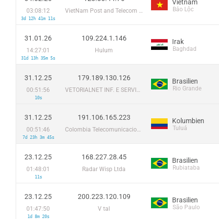
Vietnam
Bảo Lộc
03:08:12
VietNam Post and Telecom Corporation
3d 12h 41m 11s
31.01.26
109.224.1.146
Irak
Baghdad
14:27:01
Hulum
31d 13h 35m 5s
31.12.25
179.189.130.126
Brasilien
Rio Grande
00:51:56
VETORIALNET INF. E SERVIÇOS DE INTERNET LTDA
10s
31.12.25
191.106.165.223
Kolumbien
Tuluá
00:51:46
Colombia Telecomunicaciones S.a. ESP
7d 23h 3m 45s
23.12.25
168.227.28.45
Brasilien
Rubiataba
01:48:01
Radar Wisp Ltda
11s
23.12.25
200.223.120.109
Brasilien
São Paulo
01:47:50
V tal
1d 8m 20s