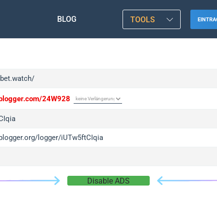
BLOG
TOOLS
EINTRA
zbet.watch/
/iplogger.com/24W928
CIqia
iplogger.org/logger/iUTw5ftCIqia
Disable ADS