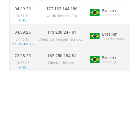
04.09.25
177.137.144.186
Brasilien
Jaboticabal
04:51:10
Weclix Telecom S/A
4m 53s
04.09.25
143.208.247.81
Brasilien
Alto Horizonte
04:46:17
Conectiva Telecom Tecnologia Ltda - ME
12d 23h 49m 52s
22.08.25
167.250.184.81
Brasilien
Itaperuçu
04:56:25
FiberNet Telecom
4m 18s