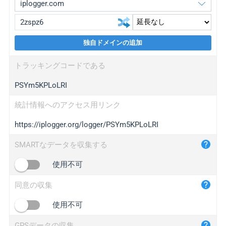
独自ドメインの追加
iplogger.org
upgrade
トラッキングコードである
wl.gl
upgrade
PSYm5KPLoLRI
ed.tc
upgrade
bc.ax
upgrade
統計情報へのアクセス用リンク
https://iplogger.org/logger/PSYm5KPLoLRI
iplogger.com
maper.info
SMARTなデータを収集する
iplogger.co
使用不可
2no.co
同意の収集
yip.su
iplogger.info
使用不可
iplog.co
GPSデータの収集