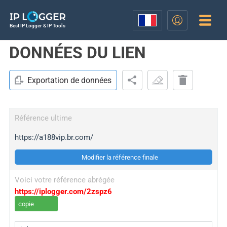
Best IP Logger & IP Tools
DONNÉES DU LIEN
Exportation de données
Référence ultime
https://a188vip.br.com/
Modifier la référence finale
Voici votre référence abrégée
https://iplogger.com/2zspz6
copie