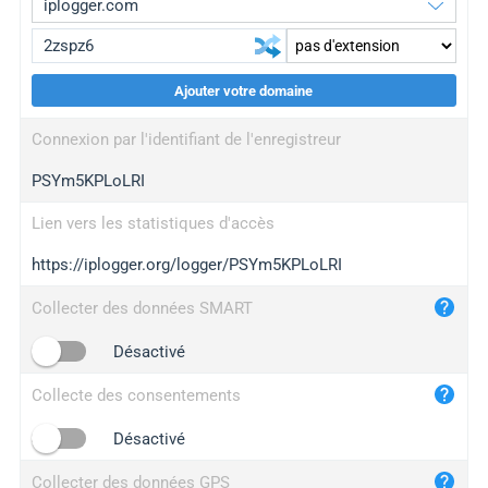
Ajouter votre domaine
iplogger.org
upgrade
Connexion par l'identifiant de l'enregistreur
wl.gl
upgrade
PSYm5KPLoLRI
ed.tc
upgrade
bc.ax
upgrade
Lien vers les statistiques d'accès
https://iplogger.org/logger/PSYm5KPLoLRI
iplogger.com
maper.info
Collecter des données SMART
iplogger.co
Désactivé
2no.co
Collecte des consentements
yip.su
iplogger.info
Désactivé
iplog.co
Collecter des données GPS