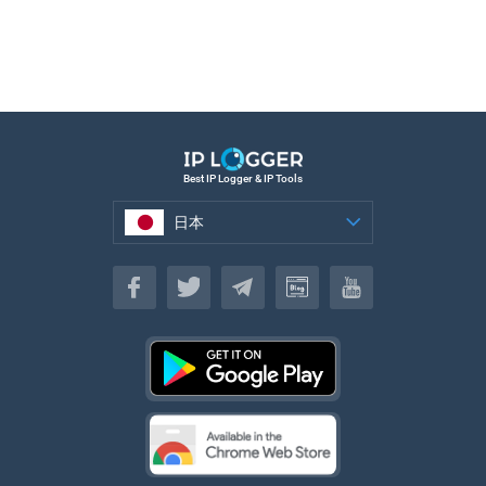
Best IP Logger & IP Tools
日本
日本