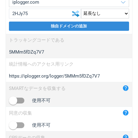
独自ドメインの追加
iplogger.org
upgrade
トラッキングコードである
wl.gl
upgrade
5MMm5fDZq7V7
ed.tc
upgrade
bc.ax
upgrade
統計情報へのアクセス用リンク
https://iplogger.org/logger/5MMm5fDZq7V7
iplogger.com
maper.info
SMARTなデータを収集する
iplogger.co
使用不可
2no.co
同意の収集
yip.su
iplogger.info
使用不可
iplog.co
GPSデータの収集