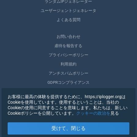
ランダムIPジェネレーター
ユーザージェントジェネレータ
よくある質問
お問い合わせ
虐待を報告する
プライバシーポリシー
利用規約
アンチスパムポリシー
GDPRコンプライアンス
自分のデータを削除する
お客様に最高の体験を提供するために、https://iplogger.orgは
同意を取りやめる
Cookieを使用しています。使用するということは、当社の
Cookieの使用に同意することを意味します。私たちは、新しい
Cookieポリシーを公開しています。
クッキーの政治を
見る
登録する
受けて、閉じる
X
サインイン