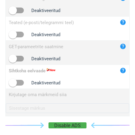
iplogger.cn
Deaktiveeritud
Teated (e-posti/telegrammi teel)
Deaktiveeritud
GET-parameetrite saatmine
Deaktiveeritud
Sihtkoha eelvaade
Deaktiveeritud
Kirjutage oma märkmeid siia
Disable ADS