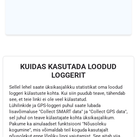
KUIDAS KASUTADA LOODUD
LOGGERIT
Sellel lehel saate üksikasjalikku statistikat oma loodud
loggeri külastuste kohta. Kui siin puudub teave, tähendab
see, et teie linki ei ole veel külastatud.
Lühilinkide ja GPS-loggeri puhul saate lubada
lisavõimaluse "Collect SMART data" ja "Collect GPS data",
sel juhul on teave külastajate kohta üksikasjalikum.
Pakume ka ainulaadset funktsiooni "Nõusoleku
kogumine", mis võimaldab teil koguda kasutajalt
nõusolekut enne lõpliku lingi vajutamist. See aitab viia