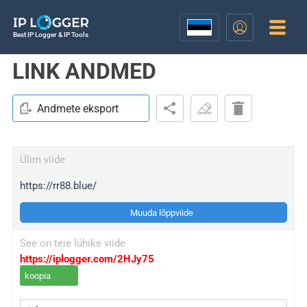
Best IP Logger & IP Tools
LINK ANDMED
Andmete eksport
Ülim viide
https://rr88.blue/
Muuda lõppviide
See on teie lühike viide
https://iplogger.com/2HJy75
koopia