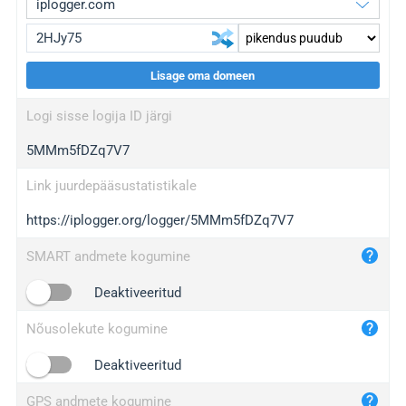
Lisage oma domeen
iplogger.org
upgrade
Logi sisse logija ID järgi
wl.gl
upgrade
5MMm5fDZq7V7
ed.tc
upgrade
bc.ax
upgrade
Link juurdepääsustatistikale
https://iplogger.org/logger/5MMm5fDZq7V7
iplogger.com
maper.info
SMART andmete kogumine
iplogger.co
Deaktiveeritud
2no.co
Nõusolekute kogumine
yip.su
iplogger.info
Deaktiveeritud
iplog.co
GPS andmete kogumine