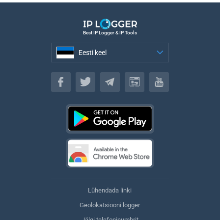
Best IP Logger & IP Tools
Eesti keel
Eesti keel
Lühendada linki
Geolokatsiooni logger
Jälgi telefoninumbrit