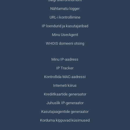
Nähtamatu logger
URL-i kontrollimine
IP loendurid ja kasutajaribad
Minu UserAgent
WHOIS domeeni otsing
Minu IP-aadress
IP Tracker
Kontrollida MAC-aadressi
Interneti kiirus
Krediitkaartide generaator
Juhuslik IP-generaator
Kasutajaagentide generaator
Korduma kippuvad küsimused