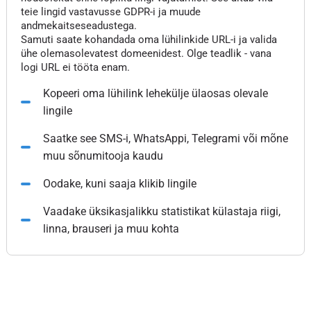
teie lingid vastavusse GDPR-i ja muude
andmekaitseseadustega.
Samuti saate kohandada oma lühilinkide URL-i ja valida
ühe olemasolevatest domeenidest. Olge teadlik - vana
logi URL ei tööta enam.
Kopeeri oma lühilink lehekülje ülaosas olevale
lingile
Saatke see SMS-i, WhatsAppi, Telegrami või mõne
muu sõnumitooja kaudu
Oodake, kuni saaja klikib lingile
Vaadake üksikasjalikku statistikat külastaja riigi,
linna, brauseri ja muu kohta