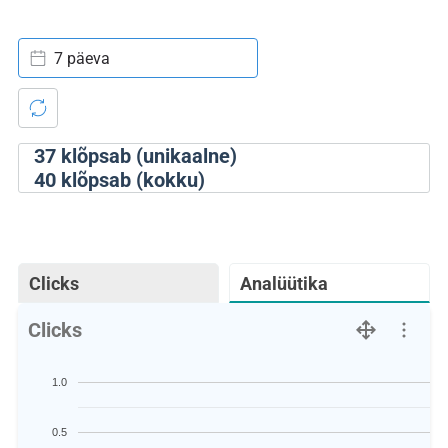
7 päeva
37
klõpsab (unikaalne)
40
klõpsab (kokku)
Clicks
Analüütika
Clicks
1.0
0.5