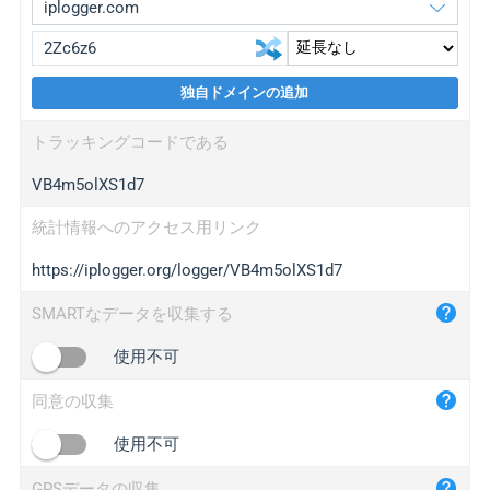
独自ドメインの追加
iplogger.org
upgrade
トラッキングコードである
wl.gl
upgrade
VB4m5olXS1d7
ed.tc
upgrade
bc.ax
upgrade
統計情報へのアクセス用リンク
https://iplogger.org/logger/VB4m5olXS1d7
iplogger.com
maper.info
SMARTなデータを収集する
iplogger.co
使用不可
2no.co
同意の収集
yip.su
iplogger.info
使用不可
iplog.co
GPSデータの収集