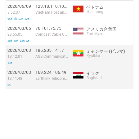
2026/06/09
123.18.110.101:47344
ベトナム
Haiphong
8:52:37
VietNam Post and Telecom Corporation
95d 8h 57m 32s
2026/03/05
76.101.75.75
アメリカ合衆国
Fort Myers
23:55:05
Comcast Cable Communications, LLC
30d 10h 43m 4s
2026/02/03
185.205.141.7
ミャンマー (ビルマ)
Kyaiklat
13:12:01
AGB Communication Co.Ltd
13s
2026/02/03
169.224.106.49
イラク
Baghdad
13:11:48
Earthlink Telecommunications Equipment Trading & Services DMCC
0s