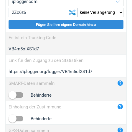
Fügen Sie Ihre eigene Domain hinzu
iplogger.org
upgrade
Es ist ein Tracking-Code
wl.gl
upgrade
VB4m5olXS1d7
ed.tc
upgrade
bc.ax
upgrade
Link für den Zugang zu den Statistiken
https://iplogger.org/logger/VB4m5olXS1d7
iplogger.com
maper.info
SMART-Daten sammeln
iplogger.co
Behinderte
2no.co
Einholung der Zustimmung
yip.su
iplogger.info
Behinderte
iplog.co
GPS-Daten sammeln