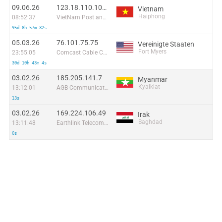
09.06.26
123.18.110.101:47344
Vietnam
Haiphong
08:52:37
VietNam Post and Telecom Corporation
95d 8h 57m 32s
05.03.26
76.101.75.75
Vereinigte Staaten
Fort Myers
23:55:05
Comcast Cable Communications, LLC
30d 10h 43m 4s
03.02.26
185.205.141.7
Myanmar
Kyaiklat
13:12:01
AGB Communication Co.Ltd
13s
03.02.26
169.224.106.49
Irak
Baghdad
13:11:48
Earthlink Telecommunications Equipment Trading & Services DMCC
0s