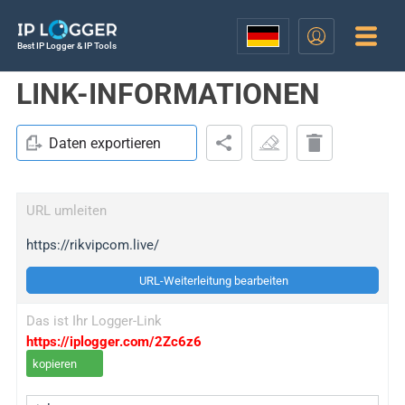
Best IP Logger & IP Tools
LINK-INFORMATIONEN
Daten exportieren
URL umleiten
https://rikvipcom.live/
URL-Weiterleitung bearbeiten
Das ist Ihr Logger-Link
https://iplogger.com/2Zc6z6
kopieren