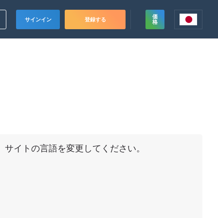
価
サインイン
登録する
格
ド