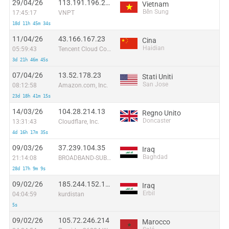
29/04/26
113.191.196.236
Vietnam
Bến Sung
17:45:17
VNPT
18d 11h 45m 34s
11/04/26
43.166.167.23
Cina
Haidian
05:59:43
Tencent Cloud Computing (Beijing) Co
3d 21h 46m 45s
07/04/26
13.52.178.23
Stati Uniti
San Jose
08:12:58
Amazon.com, Inc.
23d 18h 41m 15s
14/03/26
104.28.214.13
Regno Unito
Doncaster
13:31:43
Cloudflare, Inc.
4d 16h 17m 35s
09/03/26
37.239.104.35
Iraq
Baghdad
21:14:08
BROADBAND-SUBSCRIBERS
28d 17h 9m 9s
09/02/26
185.244.152.112
Iraq
Erbil
04:04:59
kurdistan
5s
09/02/26
105.72.246.214
Marocco