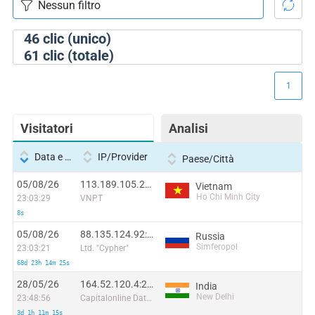
46
clic (unico)
61
clic (totale)
1
Visitatori
Analisi
Data e ora
IP/Provider
Paese/Città
05/08/26
113.189.105.27:39450
Vietnam
Ho Chi Minh City
23:03:29
VNPT
8s
05/08/26
88.135.124.92:22428
Russia
Simferopol
23:03:21
Ltd. "Cypher"
68d 23h 14m 25s
28/05/26
164.52.120.4:25649
India
New Delhi
23:48:56
Capitalonline Data Service (HK) Co
3d 1h 11m 15s