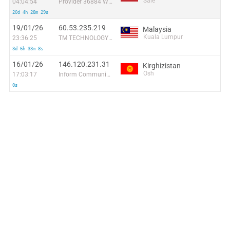
Salé
04:04:54
Provider 36884 Wana Corporate
20d 4h 28m 29s
19/01/26
60.53.235.219
Malaysia
Kuala Lumpur
23:36:25
TM TECHNOLOGY SERVICES SDN BHD
3d 6h 33m 8s
16/01/26
146.120.231.31
Kirghizistan
Osh
17:03:17
Inform Communications Ltd.
0s