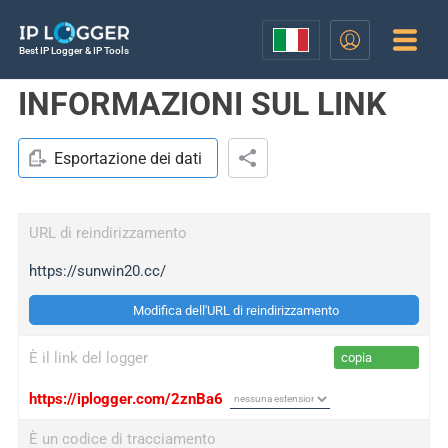
Best IP Logger & IP Tools
INFORMAZIONI SUL LINK
Esportazione dei dati
URL di reindirizzamento
https://sunwin20.cc/
Modifica dell'URL di reindirizzamento
È il link del logger
copia
https://iplogger.com/2znBa6
È un codice di tracciamento