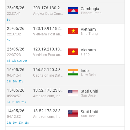
25/05/26
203.176.130.202:45190
Cambogia
Phnom Penh
22:37:41
Angkor Data Communication
9s
25/05/26
123.19.91.182:59364
Vietnam
Nha Trang
22:37:32
VietNam Post and Telecom Corporation
9s
25/05/26
123.19.210.130:48816
Vietnam
Hanoi
22:37:23
VietNam Post and Telecom Corporation
9d 17h 55m 29s
16/05/26
164.52.120.4:3132
India
New Delhi
04:41:54
Capitalonline Data Service (HK) Co
23h 16m 57s
15/05/26
13.52.178.23:60542
Stati Uniti
San Jose
05:24:57
Amazon.com, Inc.
1d 1h 12m 25s
14/05/26
13.52.178.23:38744
Stati Uniti
San Jose
04:12:32
Amazon.com, Inc.
14d 10h 27m 15s