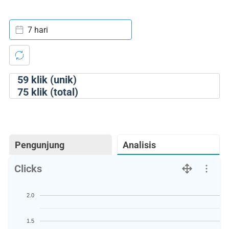
7 hari
59
klik (unik)
75
klik (total)
Pengunjung
Analisis
Clicks
2.0
1.5