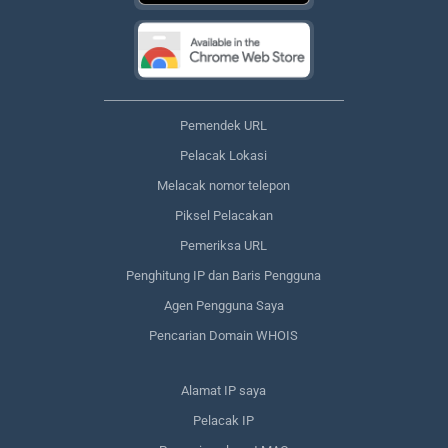
Pemendek URL
Pelacak Lokasi
Melacak nomor telepon
Piksel Pelacakan
Pemeriksa URL
Penghitung IP dan Baris Pengguna
Agen Pengguna Saya
Pencarian Domain WHOIS
Alamat IP saya
Pelacak IP