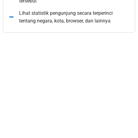
tersebut
Lihat statistik pengunjung secara terperinci
tentang negara, kota, browser, dan lainnya