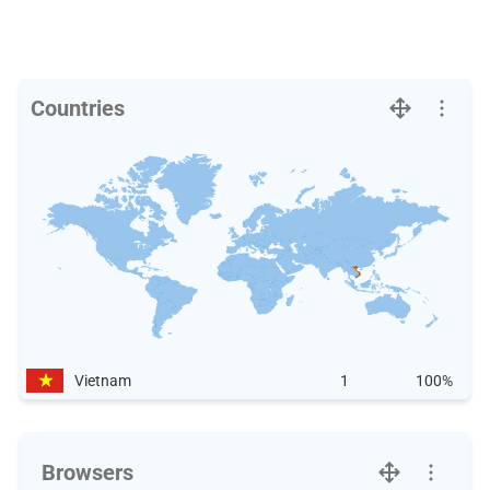
Countries
Vietnam
1
100%
Browsers