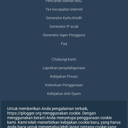
Pencarian alamat MAC
Tes kecepatan internet
Generator Kartu Kredit
Generator IP acak
Generator Agen Pengguna
Faq
Сhubungi kami
Laporkan penyalahgunaan
Kebijakan Privasi
Ketentuan Penggunaan
Kebijakan Anti-Spam
Kepatuhan terhadap GDPR
Untuk memberikan Anda pengalaman terbaik,
Menghapus data saya
https://iplogger.org menggunakan cookie. Dengan
menggunakan berarti Anda menyetujui penggunaan cookie
Mencabut persetujuan
kami. Kami telah menerbitkan kebijakan cookie baru, yang harus
Anda baca untuk mengetahui lebih lanjut tentang cookie yang