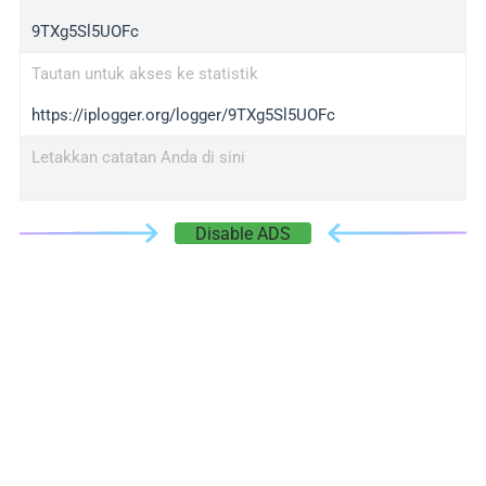
9TXg5Sl5UOFc
Tautan untuk akses ke statistik
https://iplogger.org/logger/9TXg5Sl5UOFc
Letakkan catatan Anda di sini
Disable ADS