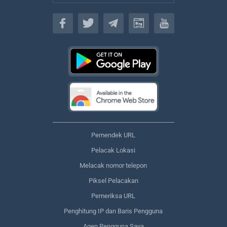
Bahasa
Pemendek URL
Pelacak Lokasi
Melacak nomor telepon
Piksel Pelacakan
Pemeriksa URL
Penghitung IP dan Baris Pengguna
Agen Pengguna Saya