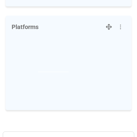
Platforms