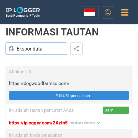
Best IP Logger & IP Tools
INFORMASI TAUTAN
Ekspor data
Alihkan URL
https://dogwoodfarmsc.com/
Edit URL pengalihan
Ini adalah tautan pencatat Anda
salin
https://iplogger.com/2Xztn5
Ini adalah kode pelacakan