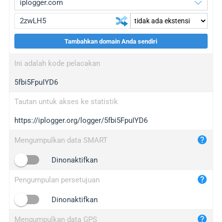
Tambahkan domain Anda sendiri
iplogger.org
upgrade
Ini adalah kode pelacakan
wl.gl
upgrade
5fbi5FpuIYD6
ed.tc
upgrade
bc.ax
upgrade
Tautan untuk akses ke statistik
https://iplogger.org/logger/5fbi5FpuIYD6
iplogger.com
maper.info
Mengumpulkan data SMART
iplogger.co
Dinonaktifkan
2no.co
Pengumpulan persetujuan
yip.su
iplogger.info
Dinonaktifkan
iplog.co
Mengumpulkan data GPS