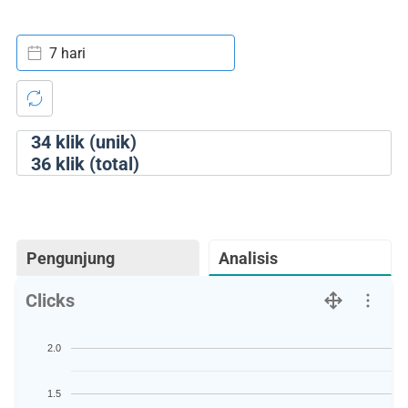
7 hari
34
klik (unik)
36
klik (total)
Pengunjung
Analisis
Clicks
2.0
1.5