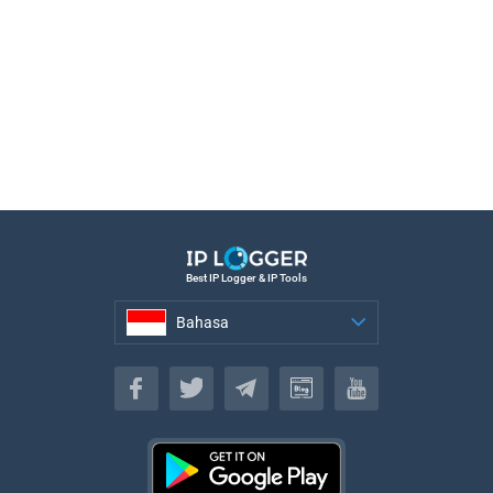
Best IP Logger & IP Tools
Bahasa
Bahasa