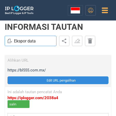
Best IP Logger & IP Tools
INFORMASI TAUTAN
Ekspor data
Alihkan URL
https://bl555.com.mx/
Edit URL pengalihan
Ini adalah tautan pencatat Anda
https://iplogger.com/2O38a4
salin