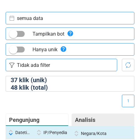
semua data
Tampilkan bot
Hanya unik
37
klik (unik)
48
klik (total)
1
Pengunjung
Analisis
Datetime
IP/Penyedia
Negara/Kota