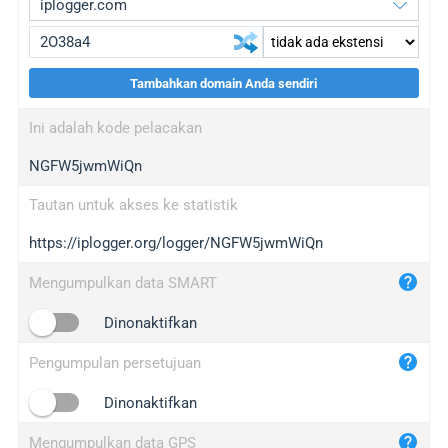
Tambahkan domain Anda sendiri
iplogger.org
upgrade
Ini adalah kode pelacakan
wl.gl
upgrade
NGFW5jwmWiQn
ed.tc
upgrade
bc.ax
upgrade
Tautan untuk akses ke statistik
https://iplogger.org/logger/NGFW5jwmWiQn
iplogger.com
maper.info
Mengumpulkan data SMART
iplogger.co
Dinonaktifkan
2no.co
Pengumpulan persetujuan
yip.su
iplogger.info
Dinonaktifkan
iplog.co
Mengumpulkan data GPS