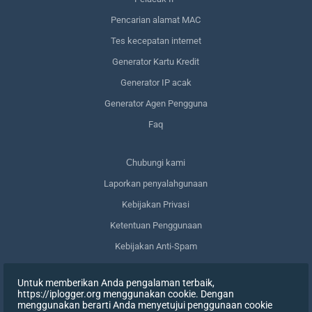
Pencarian alamat MAC
Tes kecepatan internet
Generator Kartu Kredit
Generator IP acak
Generator Agen Pengguna
Faq
Сhubungi kami
Laporkan penyalahgunaan
Kebijakan Privasi
Ketentuan Penggunaan
Kebijakan Anti-Spam
Kepatuhan terhadap GDPR
Untuk memberikan Anda pengalaman terbaik,
Menghapus data saya
https://iplogger.org menggunakan cookie. Dengan
menggunakan berarti Anda menyetujui penggunaan cookie
Mencabut persetujuan