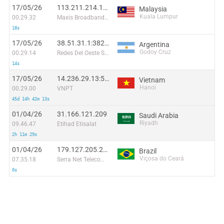
17/05/26
113.211.214.147:2554
Malaysia
Kuala Lumpur
00.29.32
Maxis Broadband Sdn Bhd
18s
17/05/26
38.51.31.1:38271
Argentina
Godoy Cruz
00.29.14
Redes Del Oeste S.A
14s
17/05/26
14.236.29.13:59963
Vietnam
Hanoi
00.29.00
VNPT
45d 14h 42m 13s
01/04/26
31.166.121.209
Saudi Arabia
Riyadh
09.46.47
Etihad Etisalat
2h 11m 29s
01/04/26
179.127.205.238
Brazil
Viçosa do Ceará
07.35.18
Serra Net Telecomunicações e Internet LTDA. - ME
0s