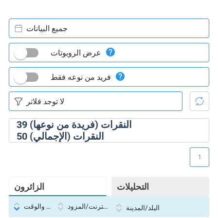
جميع البيانات
عرض الروبوتات
فريد من نوعه فقط
النقرات (فريدة من نوعها)
39
النقرات (الإجمالي)
50
1
التحليلات
الزائرون
بروتوكول الإنترنت/المزود
التاريخ والوقت
البلد/المدينة