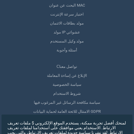
البحث عن عنوان MAC
اختبار سرعة الإنترنت
مولد بطاقات الائتمان
مولد IP عشوائي
مولد وكيل المستخدم
أسئلة وأجوبة
Сتواصل معنا
الإبلاغ عن إساءة المعاملة
سياسة الخصوصية
شروط الاستخدام
سياسة مكافحة الرسائل غير المرغوب فيها
الامتثال للائحة العامة لحماية البيانات GDPR
حذف بياناتي
لمنحك أفضل تجربة ممكنة، يستخدم الموقع الإلكتروني $ ملفات تعريف
الارتباط. الاستخدام يعني موافقتك على استخدامنا لملفات تعريف
سحب الموافقة
الارتباط. لقد نشرنا سياسة جديدة لملفات تعريف الارتباط، والتي يجب