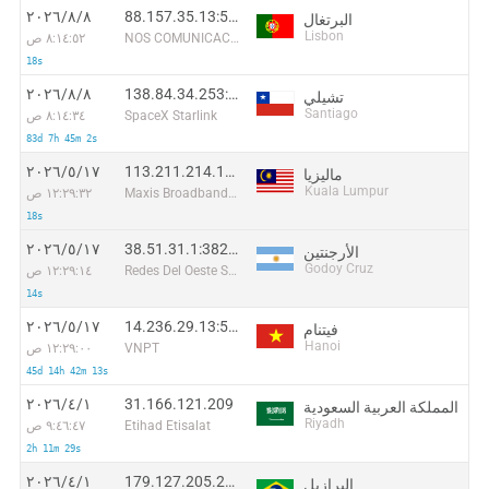
88.157.35.13:52350
٨‏/٨‏/٢٠٢٦
البرتغال
Lisbon
NOS COMUNICACOES S.A
٨:١٤:٥٢ ص
18s
138.84.34.253:30290
٨‏/٨‏/٢٠٢٦
تشيلي
Santiago
SpaceX Starlink
٨:١٤:٣٤ ص
83d 7h 45m 2s
113.211.214.147:2554
١٧‏/٥‏/٢٠٢٦
ماليزيا
Kuala Lumpur
Maxis Broadband Sdn Bhd
١٢:٢٩:٣٢ ص
18s
38.51.31.1:38271
١٧‏/٥‏/٢٠٢٦
الأرجنتين
Godoy Cruz
Redes Del Oeste S.A
١٢:٢٩:١٤ ص
14s
14.236.29.13:59963
١٧‏/٥‏/٢٠٢٦
فيتنام
Hanoi
VNPT
١٢:٢٩:٠٠ ص
45d 14h 42m 13s
31.166.121.209
١‏/٤‏/٢٠٢٦
المملكة العربية السعودية
Riyadh
Etihad Etisalat
٩:٤٦:٤٧ ص
2h 11m 29s
179.127.205.238
١‏/٤‏/٢٠٢٦
البرازيل