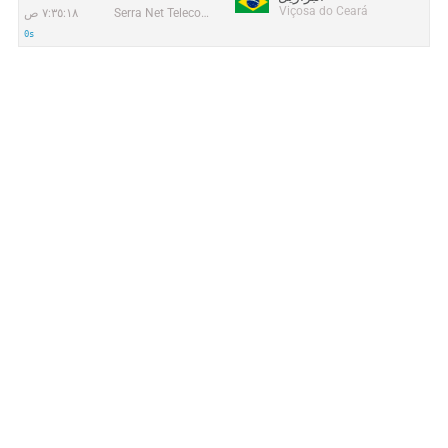
Viçosa do Ceará
Serra Net Telecomunicações e Internet LTDA. - ME
٧:٣٥:١٨ ص
0s