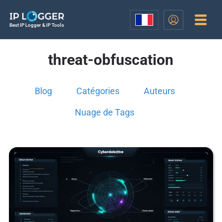
Best IP Logger & IP Tools
threat-obfuscation
Blog
Catégories
Auteurs
Nuage de Tags