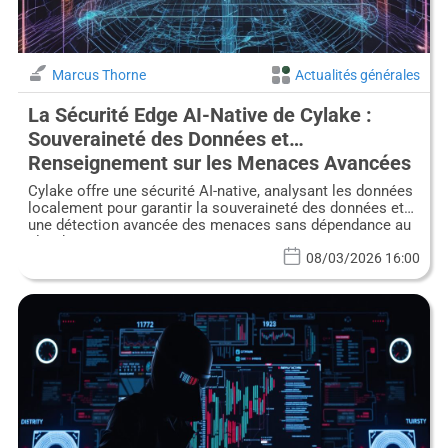
Marcus Thorne
Actualités générales
La Sécurité Edge AI-Native de Cylake :
Souveraineté des Données et
Renseignement sur les Menaces Avancées
On-Premise
Cylake offre une sécurité AI-native, analysant les données
localement pour garantir la souveraineté des données et
une détection avancée des menaces sans dépendance au
cloud.
08/03/2026 16:00