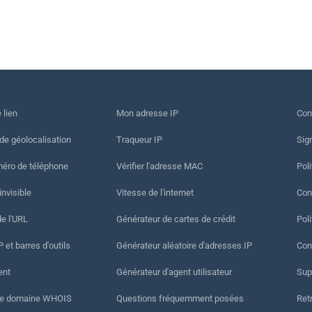
 lien
Mon adresse IP
Con
 de géolocalisation
Traqueur IP
Sig
méro de téléphone
Vérifier l'adresse MAC
Poli
invisible
Vitesse de l'internet
Cond
de l'URL
Générateur de cartes de crédit
Pol
 et barres d'outils
Générateur aléatoire d'adresses IP
Con
ent
Générateur d'agent utilisateur
Sup
de domaine WHOIS
Questions fréquemment posées
Ret