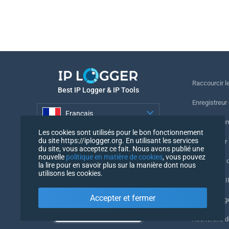
Raccourcir le
Best IP Logger & IP Tools
Enregistreur
Français
Suivre le nu
Les cookies sont utilisés pour le bon fonctionnement
Français
du site https://iplogger.org. En utilisant les services
Enregistreur 
du site, vous acceptez ce fait. Nous avons publié une
nouvelle
politique en matière de cookies
, vous pouvez
Vérification 
la lire pour en savoir plus sur la manière dont nous
utilisons les cookies.
Compteurs IP
Accepter et fermer
Mon UserAg
Recherche 