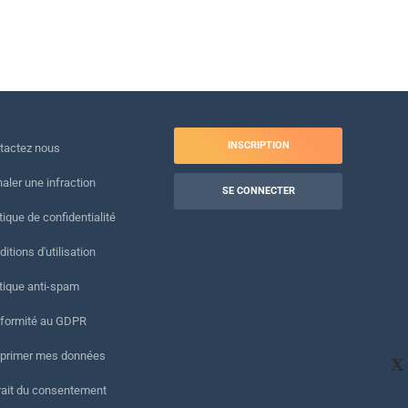
INSCRIPTION
tactez nous
naler une infraction
SE CONNECTER
tique de confidentialité
itions d'utilisation
itique anti-spam
formité au GDPR
primer mes données
X
rait du consentement