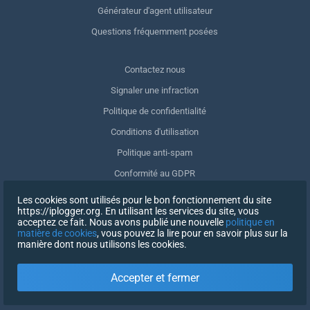
Générateur d'agent utilisateur
Questions fréquemment posées
Contactez nous
Signaler une infraction
Politique de confidentialité
Conditions d'utilisation
Politique anti-spam
Conformité au GDPR
Supprimer mes données
Les cookies sont utilisés pour le bon fonctionnement du site
https://iplogger.org. En utilisant les services du site, vous
Retrait du consentement
acceptez ce fait. Nous avons publié une nouvelle
politique en
matière de cookies
, vous pouvez la lire pour en savoir plus sur la
manière dont nous utilisons les cookies.
INSCRIPTION
Accepter et fermer
X
SE CONNECTER