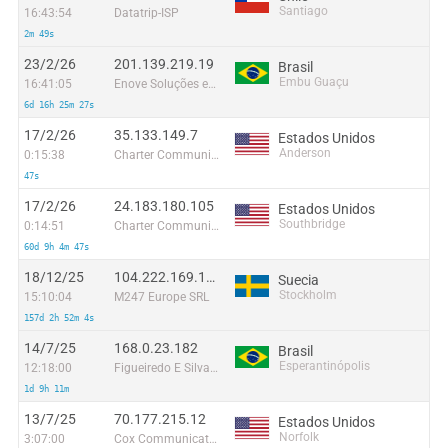
Santiago
16:43:54
Datatrip-ISP
2m 49s
23/2/26
201.139.219.19
Brasil
Embu Guaçu
16:41:05
Enove Soluções em Comunicação Ltda
6d 16h 25m 27s
17/2/26
35.133.149.7
Estados Unidos
Anderson
0:15:38
Charter Communications
47s
17/2/26
24.183.180.105
Estados Unidos
Southbridge
0:14:51
Charter Communications
60d 9h 4m 47s
18/12/25
104.222.169.139
Suecia
Stockholm
15:10:04
M247 Europe SRL
157d 2h 52m 4s
14/7/25
168.0.23.182
Brasil
Esperantinópolis
12:18:00
Figueiredo E Silva - EPP
1d 9h 11m
13/7/25
70.177.215.12
Estados Unidos
Norfolk
3:07:00
Cox Communications Inc.