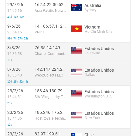
29/7/26
162.4.22.30:52266
Australia
Sydney
14:06:16
Asia Pacific Network Information Centre
49d 14h 12m
9/6/26
14.186.57.112:32907
Vietnam
Ho Chi Minh City
23:54:16
VNPT
93d 7h 17m 18s
8/3/26
76.35.14.149
Estados Unidos
Louisville
16:36:58
Charter Communications
18s
8/3/26
142.147.224.227
Estados Unidos
Dallas
16:36:40
Web2Objects LLC
12d 23h 52m 9s
23/2/26
158.46.130.79
Estados Unidos
Washington D.C.
16:44:31
SIA "Singularity Telecom"
25s
23/2/26
185.246.175.234
Estados Unidos
New York
16:44:06
HostRoyale Technologies Pvt Ltd
12s
23/2/26
82.97.199.61
Chile