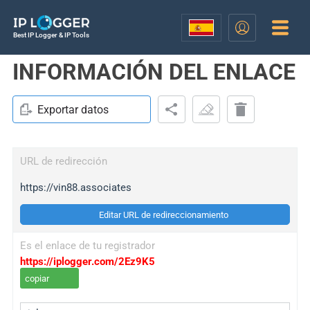
Best IP Logger & IP Tools
INFORMACIÓN DEL ENLACE
Exportar datos
URL de redirección
https://vin88.associates
Editar URL de redireccionamiento
Es el enlace de tu registrador
https://iplogger.com/2Ez9K5
copiar