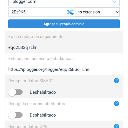
Agrega tu propio dominio
iplogger.org
upgrade
Es un código de seguimiento
wl.gl
upgrade
eqq25BSqTLhn
ed.tc
upgrade
bc.ax
upgrade
Enlace para acceso a estadísticas
https://iplogger.org/logger/eqq25BSqTLhn
iplogger.com
maper.info
Recopilar datos SMART
iplogger.co
Deshabilitado
2no.co
Recogida de consentimientos
yip.su
iplogger.info
Deshabilitado
iplog.co
Recopilar datos GPS