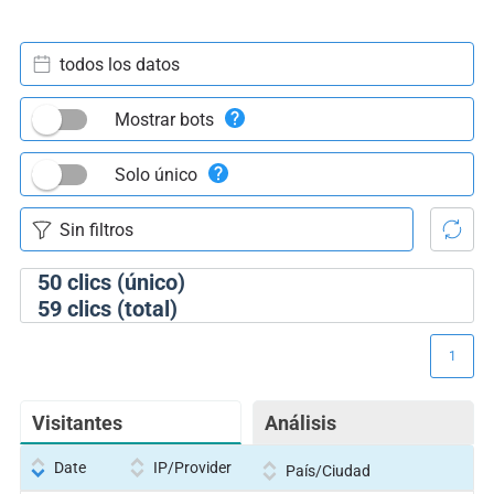
todos los datos
Mostrar bots
Solo único
50
clics (único)
59
clics (total)
1
Visitantes
Análisis
Date
IP/Provider
País/Ciudad