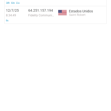
18h 32m 11s
12/7/25
64.251.157.194
Estados Unidos
Saint Robert
8:34:49
Fidelity Communication International Inc.
0s