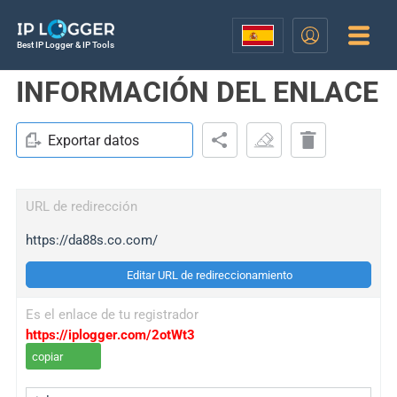
Best IP Logger & IP Tools
INFORMACIÓN DEL ENLACE
Exportar datos
URL de redirección
https://da88s.co.com/
Editar URL de redireccionamiento
Es el enlace de tu registrador
https://iplogger.com/2otWt3
copiar