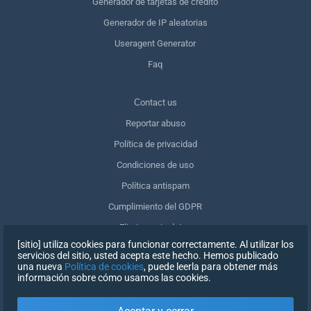
Generador de tarjetas de crédito
Generador de IP aleatorias
Useragent Generator
Faq
Сontact us
Reportar abuso
Política de privacidad
Condiciones de uso
Política antispam
Cumplimiento del GDPR
Eliminar mis datos
[sitio] utiliza cookies para funcionar correctamente. Al utilizar los
Retirar el consentimiento
servicios del sitio, usted acepta este hecho. Hemos publicado
una nueva
Política de cookies
, puede leerla para obtener más
información sobre cómo usamos las cookies.
REGISTRARSE