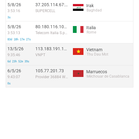
5/8/26
37.205.114.67:45361
Irak
Baghdad
3:53:16
SUPERCELL
3s
5/8/26
80.180.116.102:44066
Italia
Rome
3:53:13
Telecom Italia S.p.A. TIN EASY LITE
83d 18h 17m 27s
13/5/26
113.183.191.142:36435
Vietnam
Thu Dau Mot
9:35:46
VNPT
6d 23h 52m 39s
6/5/26
105.77.201.73
Marruecos
Méchouar de Casablanca
9:43:07
Provider 36884 Wana Corporate
0s