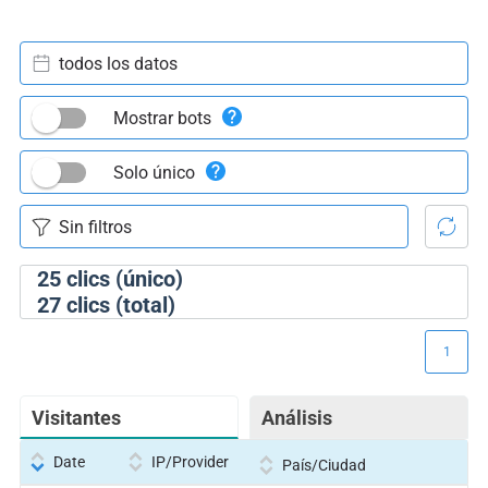
todos los datos
Mostrar bots
Solo único
25
clics (único)
27
clics (total)
1
Visitantes
Análisis
Date
IP/Provider
País/Ciudad