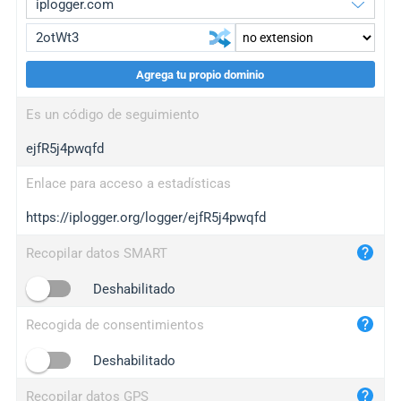
Agrega tu propio dominio
iplogger.org
upgrade
Es un código de seguimiento
wl.gl
upgrade
ejfR5j4pwqfd
ed.tc
upgrade
bc.ax
upgrade
Enlace para acceso a estadísticas
https://iplogger.org/logger/ejfR5j4pwqfd
iplogger.com
maper.info
Recopilar datos SMART
iplogger.co
Deshabilitado
2no.co
Recogida de consentimientos
yip.su
iplogger.info
Deshabilitado
iplog.co
Recopilar datos GPS