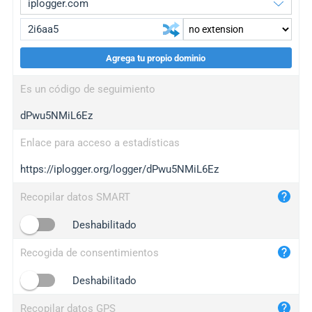
Agrega tu propio dominio
iplogger.org
upgrade
Es un código de seguimiento
wl.gl
upgrade
dPwu5NMiL6Ez
ed.tc
upgrade
bc.ax
upgrade
Enlace para acceso a estadísticas
https://iplogger.org/logger/dPwu5NMiL6Ez
iplogger.com
maper.info
Recopilar datos SMART
iplogger.co
Deshabilitado
2no.co
Recogida de consentimientos
yip.su
iplogger.info
Deshabilitado
iplog.co
Recopilar datos GPS