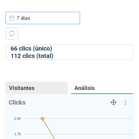
7 días
66
clics (único)
112
clics (total)
Visitantes
Análisis
Clicks
2.00
1.75