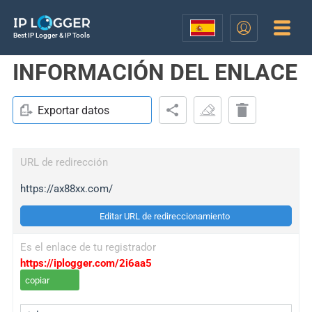
Best IP Logger & IP Tools
INFORMACIÓN DEL ENLACE
Exportar datos
URL de redirección
https://ax88xx.com/
Editar URL de redireccionamiento
Es el enlace de tu registrador
https://iplogger.com/2i6aa5
copiar