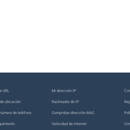
de URL
Mi dirección IP
Сon
de ubicación
Rastreador de IP
Rep
 número de teléfono
Comprobar dirección MAC
Pol
guimiento
Velocidad de Internet
Con