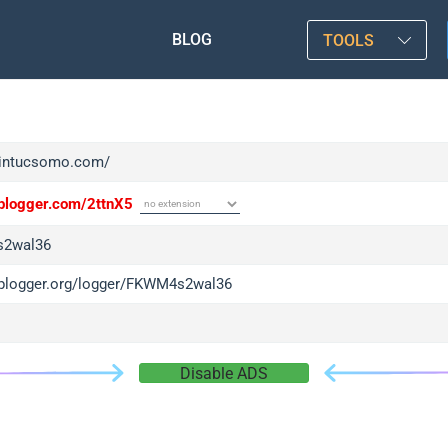
BLOG
TOOLS
/tintucsomo.com/
/iplogger.com/2ttnX5
2wal36
/iplogger.org/logger/FKWM4s2wal36
Disable ADS