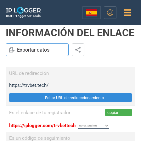
Best IP Logger & IP Tools
INFORMACIÓN DEL ENLACE
Exportar datos
URL de redirección
https://trvbet.tech/
Editar URL de redireccionamiento
Es el enlace de tu registrador
copiar
https://iplogger.com/trvbettech
Es un código de seguimiento