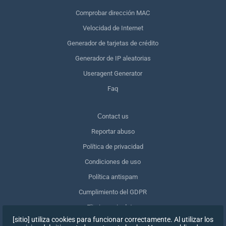
Comprobar dirección MAC
Velocidad de Internet
Generador de tarjetas de crédito
Generador de IP aleatorias
Useragent Generator
Faq
Сontact us
Reportar abuso
Política de privacidad
Condiciones de uso
Política antispam
Cumplimiento del GDPR
Eliminar mis datos
[sitio] utiliza cookies para funcionar correctamente. Al utilizar los
Retirar el consentimiento