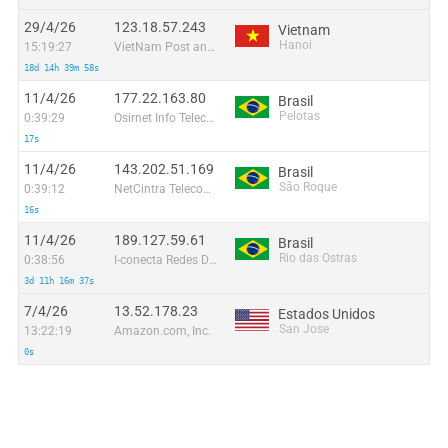
29/4/26
123.18.57.243
Vietnam
Hanoi
15:19:27
VietNam Post and Telecom Corporation
18d 14h 39m 58s
11/4/26
177.22.163.80
Brasil
Pelotas
0:39:29
Osirnet Info Telecom Ltda.
17s
11/4/26
143.202.51.169
Brasil
São Roque
0:39:12
NetCintra Telecomunicações Ltda.
16s
11/4/26
189.127.59.61
Brasil
Rio das Ostras
0:38:56
I-conecta Redes De Telecomunicacao Eireli EPP
3d 11h 16m 37s
7/4/26
13.52.178.23
Estados Unidos
San Jose
13:22:19
Amazon.com, Inc.
0s