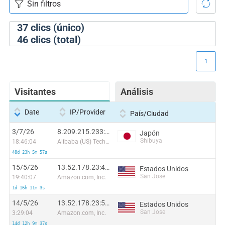
37
clics (único)
46
clics (total)
1
Visitantes
Análisis
Date
IP/Provider
País/Ciudad
3/7/26
8.209.215.233:50941
Japón
Shibuya
18:46:04
Alibaba (US) Technology Co., Ltd.
48d 23h 5m 57s
15/5/26
13.52.178.23:44558
Estados Unidos
San Jose
19:40:07
Amazon.com, Inc.
1d 16h 11m 3s
14/5/26
13.52.178.23:57660
Estados Unidos
San Jose
3:29:04
Amazon.com, Inc.
14d 12h 9m 37s