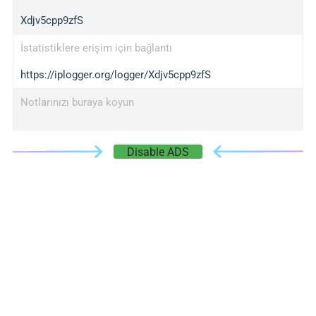
Xdjv5cpp9zfS
İstatistiklere erişim için bağlantı
https://iplogger.org/logger/Xdjv5cpp9zfS
Notlarınızı buraya koyun
Disable ADS