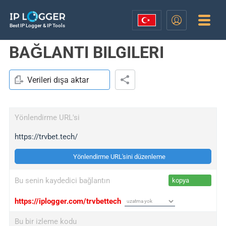
Best IP Logger & IP Tools
BAĞLANTI BILGILERI
Verileri dışa aktar
Yönlendirme URL'si
https://trvbet.tech/
Yönlendirme URL'sini düzenleme
Bu senin kaydedici bağlantın
kopya
https://iplogger.com/trvbettech
Bu bir izleme kodu