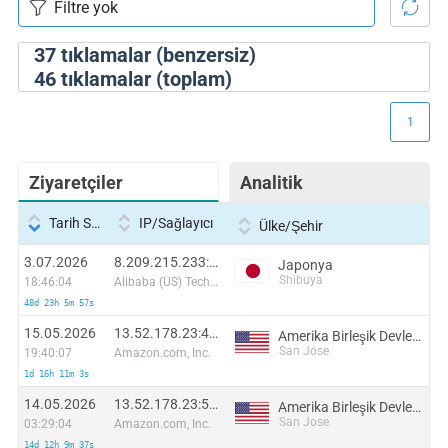
37
tıklamalar (benzersiz)
46
tıklamalar (toplam)
1
Ziyaretçiler
Analitik
Tarih Saati
IP/Sağlayıcı
Ülke/Şehir
3.07.2026
8.209.215.233:50941
Japonya
Shibuya
18:46:04
Alibaba (US) Technology Co., Ltd.
48d 23h 5m 57s
15.05.2026
13.52.178.23:44558
Amerika Birleşik Devletleri
San Jose
19:40:07
Amazon.com, Inc.
1d 16h 11m 3s
14.05.2026
13.52.178.23:57660
Amerika Birleşik Devletleri
San Jose
03:29:04
Amazon.com, Inc.
14d 12h 9m 37s