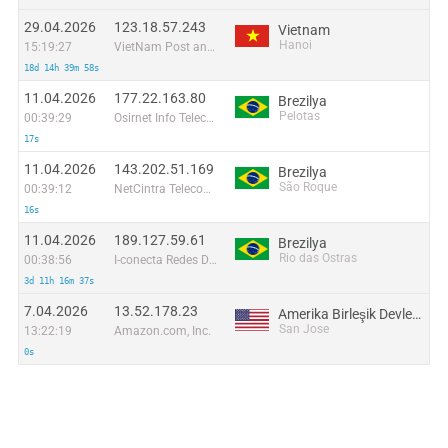
29.04.2026
123.18.57.243
Vietnam
Hanoi
15:19:27
VietNam Post and Telecom Corporation
18d 14h 39m 58s
11.04.2026
177.22.163.80
Brezilya
Pelotas
00:39:29
Osirnet Info Telecom Ltda.
17s
11.04.2026
143.202.51.169
Brezilya
São Roque
00:39:12
NetCintra Telecomunicações Ltda.
16s
11.04.2026
189.127.59.61
Brezilya
Rio das Ostras
00:38:56
I-conecta Redes De Telecomunicacao Eireli EPP
3d 11h 16m 37s
7.04.2026
13.52.178.23
Amerika Birleşik Devletleri
San Jose
13:22:19
Amazon.com, Inc.
0s