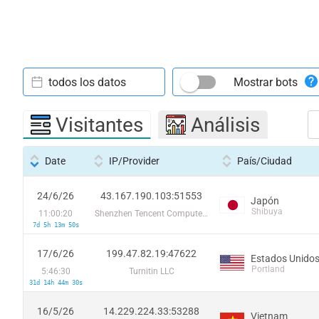
todos los datos
Mostrar bots
Visitantes
Análisis
Date
IP/Provider
País/Ciudad
24/6/26
43.167.190.103:51553
Japón
Shibuya
11:00:20
Shenzhen Tencent Computer Systems Company Limited
7d 5h 13m 50s
17/6/26
199.47.82.19:47622
Estados Unido
Portland
5:46:30
Turnitin LLC
31d 14h 44m 30s
16/5/26
14.229.224.33:53288
Vietnam