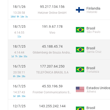
18/1/26
95.217.134.156
Finlandia
Helsinki
13:28:58
Hetzner Online GmbH
184d 9h 14m 3s
18/7/25
191.9.67.178
Brasil
São Paulo
4:14:55
Vivo
11s
18/7/25
45.188.45.74
Brasil
Santa Cruz
4:14:44
Gildemberg de Souza Andrade Acesso a Internet EPP
1d 7h 16m 33s
16/7/25
177.207.64.250
Brasil
Fortaleza
20:58:11
TELEFÔNICA BRASIL S.A
6h 20m 28s
16/7/25
45.53.196.59
Estados Unido
Athens
14:37:43
Frontier Communications Solutions
3d 18h 33m
12/7/25
143.255.242.144
Brasil