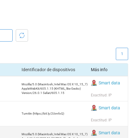
1
Identificador de dispositivos
Más info
Smart data
Mozilla/5.0 (Macintosh; Intel Mac OS X 10_15_7)
AppleWebKit/605.1.15 (KHTML, like Gecko)
Version/26.0.1 Safari/605.1.15
Exactitud: IP
Smart data
Turnitin (https://bit.ly/2UvnfoQ)
Exactitud: IP
Smart data
Mozilla/5.0 (Macintosh; Intel Mac OS X 10_15_7)