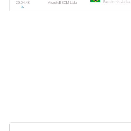
Barreiro do Jaíba
20:04:43
Microtell SCM Ltda
0s