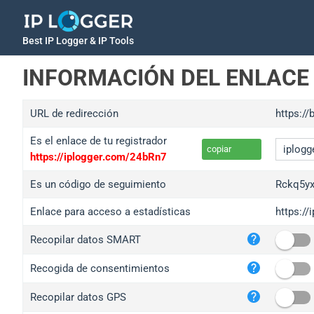
Best IP Logger & IP Tools
INFORMACIÓN DEL ENLACE
URL de redirección
https://
Es el enlace de tu registrador
copiar
https://iplogger.com/24bRn7
Es un código de seguimiento
Rckq5y
Enlace para acceso a estadísticas
https:/
iplo
Recopilar datos SMART
wl.g
ed.t
Recogida de consentimientos
bc.a
Recopilar datos GPS