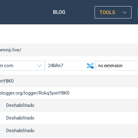
BLOG
TOOLS
benvip.live/
xnYBK0
/iplogger.org/logger/Rckq5yxnYBK0
gger.org
upgrade
Deshabilitado
l
upgrade
c
upgrade
Deshabilitado
x
upgrade
Deshabilitado