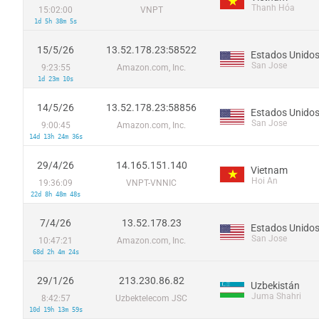
Thanh Hóa
15:02:00
VNPT
1d 5h 38m 5s
15/5/26
13.52.178.23:58522
Estados Unido
San Jose
9:23:55
Amazon.com, Inc.
1d 23m 10s
14/5/26
13.52.178.23:58856
Estados Unido
San Jose
9:00:45
Amazon.com, Inc.
14d 13h 24m 36s
29/4/26
14.165.151.140
Vietnam
Hoi An
19:36:09
VNPT-VNNIC
22d 8h 48m 48s
7/4/26
13.52.178.23
Estados Unido
San Jose
10:47:21
Amazon.com, Inc.
68d 2h 4m 24s
29/1/26
213.230.86.82
Uzbekistán
Juma Shahri
8:42:57
Uzbektelecom JSC
10d 19h 13m 59s