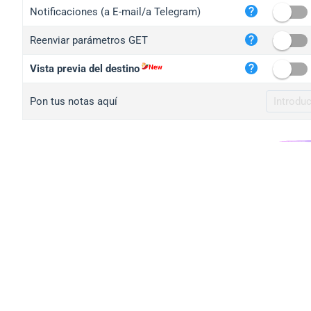
iplo
Notificaciones (a E-mail/a Telegram)
mape
Reenviar parámetros GET
iplo
2no.
Vista previa del destino
yip.
Pon tus notas aquí
iplo
iplo
iplo