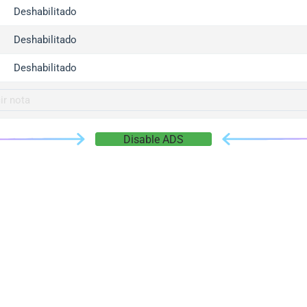
gger.com
Deshabilitado
r.info
Deshabilitado
gger.co
co
Deshabilitado
su
gger.info
g.co
Disable ADS
gger.cn