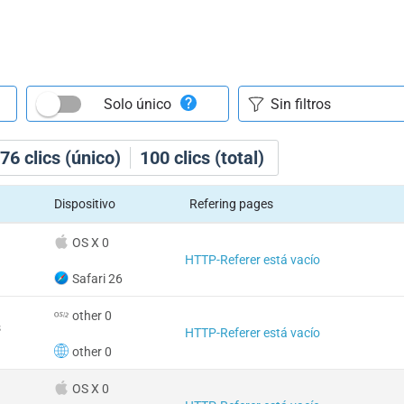
Solo único
76
clics (único)
100
clics (total)
Dispositivo
Refering pages
OS X 0
HTTP-Referer está vacío
Safari 26
other 0
s
HTTP-Referer está vacío
other 0
OS X 0