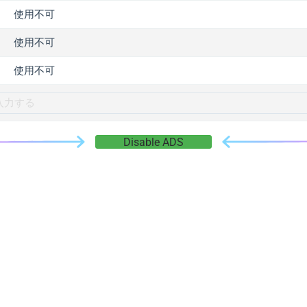
gger.com
使用不可
r.info
使用不可
gger.co
co
使用不可
su
gger.info
g.co
Disable ADS
gger.cn