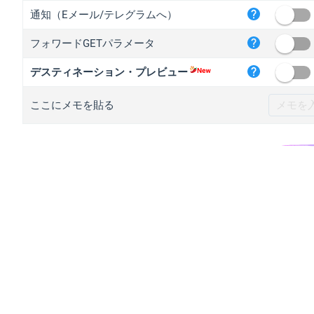
iplo
通知（Eメール/テレグラムへ）
mape
フォワードGETパラメータ
iplo
2no.
デスティネーション・プレビュー
yip.
ここにメモを貼る
iplo
iplo
iplo