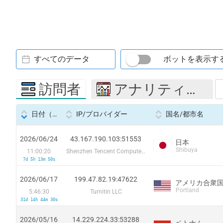
すべてのデータ
ボットを表示す
訪問者
アナリティクス
日付（Datetime
IP/プロバイダー
国名/都市名
2026/06/24
43.167.190.103:51553
日本
Shibuya
11:00:20
Shenzhen Tencent Computer Systems Company Limited
7d 5h 13m 50s
2026/06/17
199.47.82.19:47622
アメリカ合衆
Portland
5:46:30
Turnitin LLC
31d 14h 44m 30s
2026/05/16
14.229.224.33:53288
ベトナム