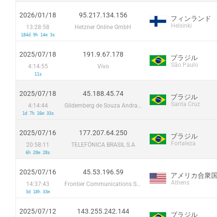
2026/01/18
95.217.134.156
フィンランド
Helsinki
13:28:58
Hetzner Online GmbH
184d 9h 14m 3s
2025/07/18
191.9.67.178
ブラジル
São Paulo
4:14:55
Vivo
11s
2025/07/18
45.188.45.74
ブラジル
Santa Cruz
4:14:44
Gildemberg de Souza Andrade Acesso a Internet EPP
1d 7h 16m 33s
2025/07/16
177.207.64.250
ブラジル
Fortaleza
20:58:11
TELEFÔNICA BRASIL S.A
6h 20m 28s
2025/07/16
45.53.196.59
アメリカ合衆
Athens
14:37:43
Frontier Communications Solutions
3d 18h 33m
2025/07/12
143.255.242.144
ブラジル