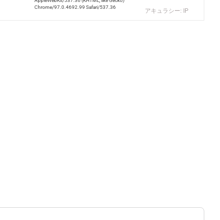
AppleWebKit/537.36 (KHTML, like Gecko)
Chrome/97.0.4692.99 Safari/537.36
アキュラシー: IP