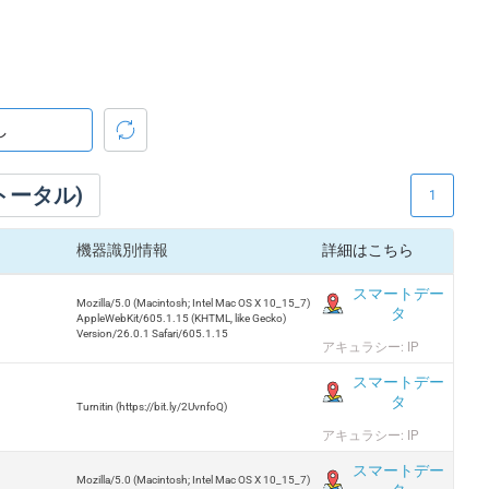
トータル)
1
機器識別情報
詳細はこちら
スマートデー
Mozilla/5.0 (Macintosh; Intel Mac OS X 10_15_7)
タ
AppleWebKit/605.1.15 (KHTML, like Gecko)
Version/26.0.1 Safari/605.1.15
アキュラシー: IP
スマートデー
タ
Turnitin (https://bit.ly/2UvnfoQ)
アキュラシー: IP
スマートデー
Mozilla/5.0 (Macintosh; Intel Mac OS X 10_15_7)