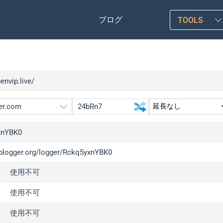
ブログ
TOOLS
benvip.live/
xnYBK0
/iplogger.org/logger/Rckq5yxnYBK0
gger.org
upgrade
使用不可
l
upgrade
c
upgrade
使用不可
x
upgrade
使用不可