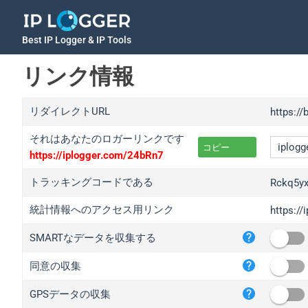
Best IP Logger & IP Tools
リンク情報
リダイレクトURL
https://
それはあなたのロガーリンクです
コピー
https://iplogger.com/24bRn7
トラッキングコードである
Rckq5y
統計情報へのアクセス用リンク
https:/
iplo
SMARTなデータを収集する
wl.g
ed.t
同意の収集
bc.a
GPSデータの収集