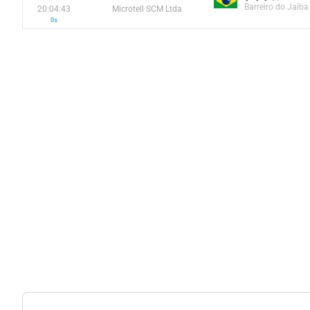
Barreiro do Jaíba
20:04:43
Microtell SCM Ltda
0s