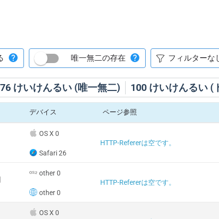
る
唯一無二の存在
76
けいけんるい (唯一無二)
100
けいけんるい (
デバイス
ページ参照
OS X 0
HTTP-Refererは空です。
Safari 26
other 0
国
HTTP-Refererは空です。
other 0
OS X 0