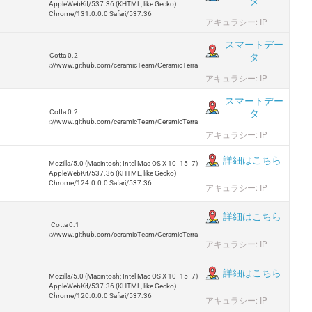
タ
AppleWebKit/537.36 (KHTML, like Gecko)
Chrome/131.0.0.0 Safari/537.36
アキュラシー: IP
スマートデー
タ
TerraCotta 0.2
https://www.github.com/ceramicTeam/CeramicTerracotta
アキュラシー: IP
スマートデー
タ
TerraCotta 0.2
https://www.github.com/ceramicTeam/CeramicTerracotta
アキュラシー: IP
詳細はこちら
Mozilla/5.0 (Macintosh; Intel Mac OS X 10_15_7)
AppleWebKit/537.36 (KHTML, like Gecko)
Chrome/124.0.0.0 Safari/537.36
アキュラシー: IP
詳細はこちら
Terra Cotta 0.1
https://www.github.com/ceramicTeam/CeramicTerracotta
アキュラシー: IP
詳細はこちら
Mozilla/5.0 (Macintosh; Intel Mac OS X 10_15_7)
AppleWebKit/537.36 (KHTML, like Gecko)
Chrome/120.0.0.0 Safari/537.36
アキュラシー: IP