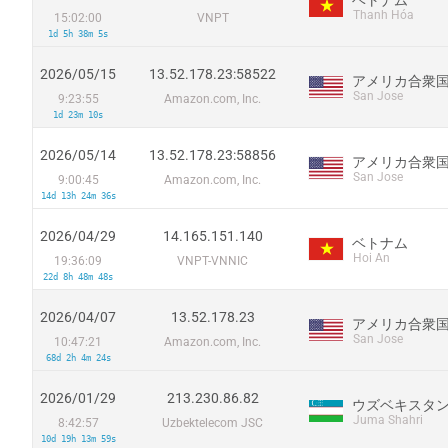
Thanh Hóa
15:02:00
VNPT
1d 5h 38m 5s
2026/05/15
13.52.178.23:58522
アメリカ合衆
San Jose
9:23:55
Amazon.com, Inc.
1d 23m 10s
2026/05/14
13.52.178.23:58856
アメリカ合衆
San Jose
9:00:45
Amazon.com, Inc.
14d 13h 24m 36s
2026/04/29
14.165.151.140
ベトナム
Hoi An
19:36:09
VNPT-VNNIC
22d 8h 48m 48s
2026/04/07
13.52.178.23
アメリカ合衆
San Jose
10:47:21
Amazon.com, Inc.
68d 2h 4m 24s
2026/01/29
213.230.86.82
ウズベキスタ
Juma Shahri
8:42:57
Uzbektelecom JSC
10d 19h 13m 59s