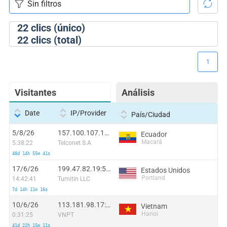
22
clics (único)
22
clics (total)
1
Visitantes
Análisis
Date
IP/Provider
País/Ciudad
5/8/26
157.100.107.161:22960
Ecuador
Macará
5:38:22
Telconet S.A
48d 14h 55m 41s
17/6/26
199.47.82.19:50826
Estados Unidos
Portland
14:42:41
Turnitin LLC
7d 14h 11m 16s
10/6/26
113.181.98.17:40157
Vietnam
Hanoi
0:31:25
VNPT
41d 22h 15m 11s