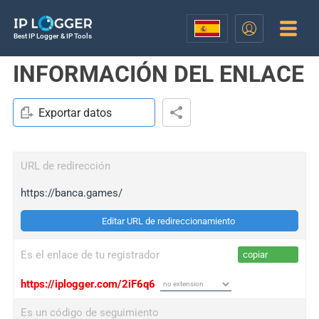
Best IP Logger & IP Tools
INFORMACIÓN DEL ENLACE
Exportar datos
URL de redirección
https://banca.games/
Editar URL de redireccionamiento
Es el enlace de tu registrador
copiar
https://iplogger.com/2iF6q6
Es un código de seguimiento