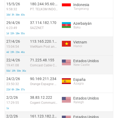
15/5/26
180.244.95.60:56494
Indonesia
Tangerang
9:58:32
PT. TELKOM INDONESIA
16d 3h 34m 43s
29/4/26
37.114.182.170
Azerbaiyán
Baku
6:23:49
SAZZNET
1d 15h 18m 55s
27/4/26
113.165.220.176
Vietnam
Hanoi
15:04:54
VietNam Post and Telecom Corporation
4d 19h 23m 46s
22/4/26
71.225.48.155
Estados Unidos
New Castle
19:41:08
Comcast Cable Communications, LLC
56d 19h 50m 36s
24/2/26
90.169.211.234
España
Azagra
23:50:32
Orange Espagne SA
22d 6h 20m 37s
2/2/26
38.83.12.222
Estados Unidos
Raleigh
17:29:55
Cogent Communications
1s
2/2/26
161.123.182.216
Estados Unidos