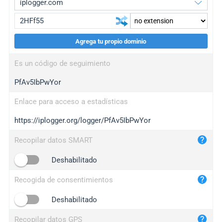
Agrega tu propio dominio
iplogger.org
upgrade
Es un código de seguimiento
wl.gl
upgrade
PfAv5IbPwYor
ed.tc
upgrade
bc.ax
upgrade
Enlace para acceso a estadísticas
https://iplogger.org/logger/PfAv5IbPwYor
iplogger.com
maper.info
Recopilar datos SMART
iplogger.co
Deshabilitado
2no.co
Recogida de consentimientos
yip.su
iplogger.info
Deshabilitado
iplog.co
Recopilar datos GPS