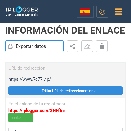
Best IP Logger & IP Tools
INFORMACIÓN DEL ENLACE
Exportar datos
URL de redirección
https://www.7c77.vip/
Editar URL de redireccionamiento
Es el enlace de tu registrador
https://iplogger.com/2HFf55
copiar