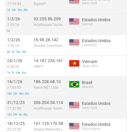
New York
17:29:54
AgoreIT
1d 13h 36m 40s
1/2/26
92.255.86.209
Estados Unidos
Detroit
3:53:14
HostRoyale Technologies Pvt Ltd
0s
1/2/26
16.98.28.142
Estados Unidos
Lakeland
3:53:14
Charter Communications
8d 3h 14m 30s
24/1/26
14.187.234.161
Vietnam
Quận Bốn
0:38:44
VNPT
7d 7h 35m 41s
16/1/26
186.208.68.10
Brasil
Maceió
17:03:03
Veloo NET Ltda
15d 23h 30m 55s
31/12/25
206.204.54.114
Estados Unidos
New York
17:32:08
HostRoyale Technologies Pvt Ltd
12d 19h 9m 38s
18/12/25
161.129.170.58
Estados Unidos
Wilmington
22:22:30
Oculus Networks Inc