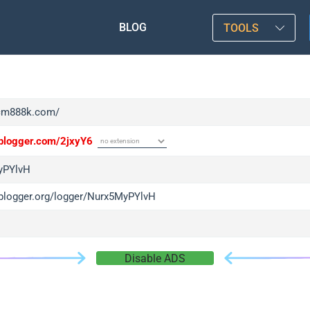
BLOG
TOOLS
/cm888k.com/
/iplogger.com/2jxyY6
yPYlvH
/iplogger.org/logger/Nurx5MyPYlvH
Disable ADS