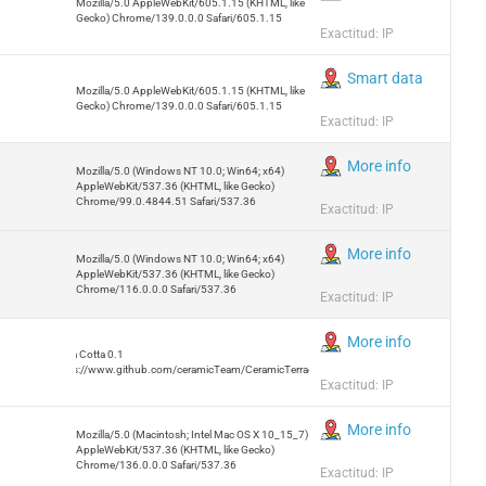
Mozilla/5.0 AppleWebKit/605.1.15 (KHTML, like
Gecko) Chrome/139.0.0.0 Safari/605.1.15
Exactitud: IP
Smart data
Mozilla/5.0 AppleWebKit/605.1.15 (KHTML, like
Gecko) Chrome/139.0.0.0 Safari/605.1.15
Exactitud: IP
More info
Mozilla/5.0 (Windows NT 10.0; Win64; x64)
AppleWebKit/537.36 (KHTML, like Gecko)
Chrome/99.0.4844.51 Safari/537.36
Exactitud: IP
More info
Mozilla/5.0 (Windows NT 10.0; Win64; x64)
AppleWebKit/537.36 (KHTML, like Gecko)
Chrome/116.0.0.0 Safari/537.36
Exactitud: IP
More info
Terra Cotta 0.1
https://www.github.com/ceramicTeam/CeramicTerracotta
Exactitud: IP
More info
Mozilla/5.0 (Macintosh; Intel Mac OS X 10_15_7)
AppleWebKit/537.36 (KHTML, like Gecko)
Chrome/136.0.0.0 Safari/537.36
Exactitud: IP