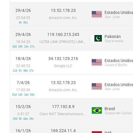
29/4/26
13.52.178.23
Estados Unido
San Jose
22:54:55
Amazon.com, Inc.
4h 35s
29/4/26
119.160.215.243
Pakistán
Gujranwala
18:54:20
ULTRA LINK (PRIVATE) LIMITED
10d 20h 13m 27s
18/4/26
34.132.129.216
Estados Unido
Council Bluffs
22:40:53
Google LLC
11d 5h 38m 17s
7/4/26
13.52.178.23
Estados Unido
San Jose
17:02:36
Amazon.com, Inc.
51d 14h 14m 59s
15/2/26
177.192.8.9
Brasil
Duque de Caxias
2:47:37
Claro NXT Telecomunicacoes Ltda
29d 9h 44m 29s
16/1/26
169.224.11.4
Irak