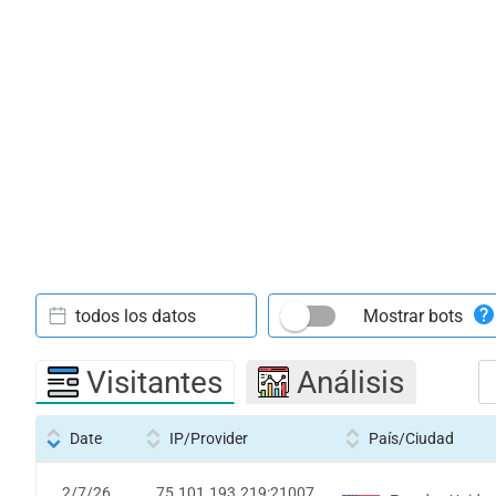
todos los datos
Mostrar bots
Visitantes
Análisis
Date
IP/Provider
País/Ciudad
2/7/26
75.101.193.219:21007