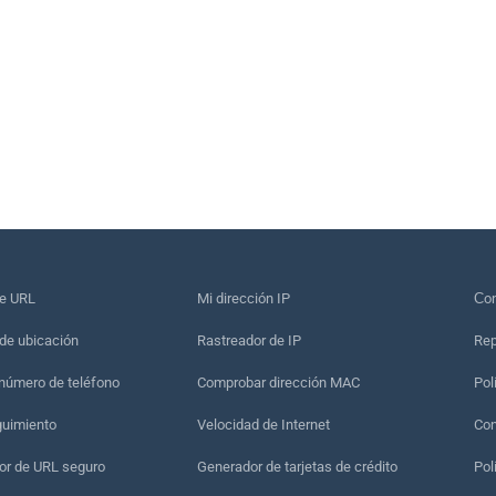
de URL
Mi dirección IP
Сon
de ubicación
Rastreador de IP
Rep
 número de teléfono
Comprobar dirección MAC
Pol
guimiento
Velocidad de Internet
Con
r de URL seguro
Generador de tarjetas de crédito
Pol