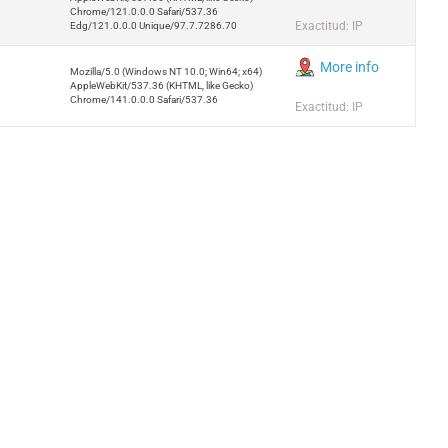
Chrome/121.0.0.0 Safari/537.36
Exactitud: IP
Edg/121.0.0.0 Unique/97.7.7286.70
More info
Mozilla/5.0 (Windows NT 10.0; Win64; x64)
AppleWebKit/537.36 (KHTML, like Gecko)
Chrome/141.0.0.0 Safari/537.36
Exactitud: IP