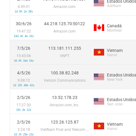
Estados Unido
Ashburn
4:49:01
Amazon.com
1d 9h 1m 39s
30/6/26
44.218.125.70:50122
Canadá
Montreal
19:47:22
Amazon.com
54d 4h 4m 16s
7/5/26
113.181.111.255
Vietnam
Hanoi
15:43:06
VNPT
3d 6h 34m 54s
4/5/26
100.38.82.248
Estados Unido
New York
9:08:12
Verizon Communications
1d 15h 40m 42s
2/5/26
13.52.178.23
Estados Unido
San Jose
17:27:30
Amazon.com, Inc.
15h 3m 12s
2/5/26
123.26.125.87
Vietnam
Hanoi
2:24:18
VietNam Post and Telecom Corporation
2d 3h 29m 23s