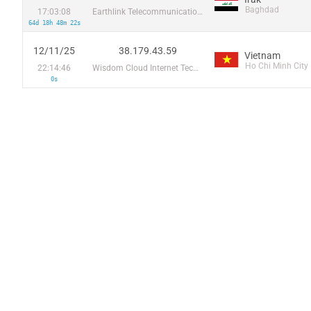
Baghdad
17:03:08
Earthlink Telecommunications Equipment Trading & Services DMCC
64d 18h 48m 22s
12/11/25
38.179.43.59
Vietnam
Ho Chi Minh City
22:14:46
Wisdom Cloud Internet Technology Pte. LTD
0s