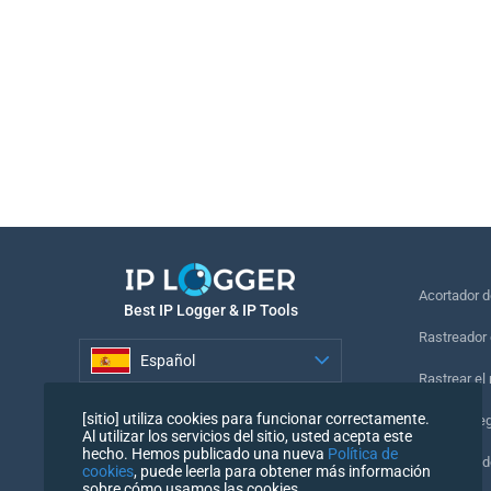
Acortador 
Best IP Logger & IP Tools
Rastreador 
Español
Rastrear el
Español
[sitio] utiliza cookies para funcionar correctamente.
Píxel de se
Al utilizar los servicios del sitio, usted acepta este
hecho. Hemos publicado una nueva
Política de
Comprobado
cookies
, puede leerla para obtener más información
sobre cómo usamos las cookies.