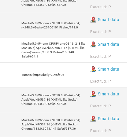
AppleWebKit/537.36 (KHTML, like Gecko)
Chrome/143.0.0.0 Safari/537.36
Exactitud: IP
Smart data
Mozilla/5.0 (Windows NT 10.0; Win64; x64;
rv:148.0) Gecko/20100101 Firefox/148.0
Exactitud: IP
Mozilla/5.0 (iPhone; CPU iPhone OS 13_2_3 like
Smart data
Mac OS X) AppleWebKit/605.1.15 (KHTML, like
Gecko) Version/13.0.3 Mobile/15E148
Exactitud: IP
Safari/604.1
Smart data
Turnitin (https://bit.ly/2UvnfoQ)
Exactitud: IP
Smart data
Mozilla/5.0 (Windows NT 10.0; Win64; x64)
AppleWebKit/537.36 (KHTML, like Gecko)
Chrome/104.0.0.0 Safari/537.36
Exactitud: IP
Smart data
Mozilla/5.0 (Windows NT 10.0; Win64; x64)
AppleWebKit/537.36 (KHTML, like Gecko)
Chrome/133.0.6943.141 Safari/537.36
Exactitud: IP