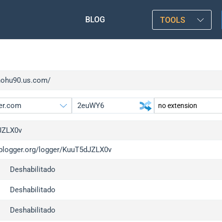
BLOG
TOOLS
/nohu90.us.com/
JZLX0v
/iplogger.org/logger/KuuT5dJZLX0v
gger.org
upgrade
Deshabilitado
l
upgrade
c
upgrade
Deshabilitado
x
upgrade
Deshabilitado