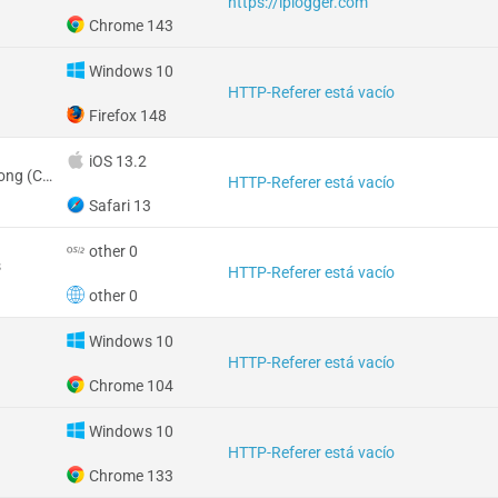
https://iplogger.com
Chrome 143
Windows 10
HTTP-Referer está vacío
Firefox 148
iOS 13.2
RAE de Hong Kong (China)
HTTP-Referer está vacío
Safari 13
other 0
s
HTTP-Referer está vacío
other 0
Windows 10
HTTP-Referer está vacío
Chrome 104
Windows 10
HTTP-Referer está vacío
Chrome 133