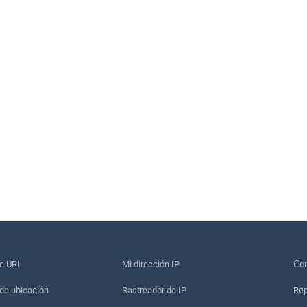
de URL
Mi dirección IP
Сon
de ubicación
Rastreador de IP
Rep