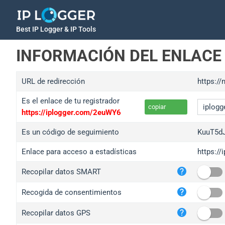
Best IP Logger & IP Tools
INFORMACIÓN DEL ENLACE
URL de redirección
https:/
Es el enlace de tu registrador
copiar
https://iplogger.com/2euWY6
Es un código de seguimiento
KuuT5d
Enlace para acceso a estadísticas
https:/
iplo
Recopilar datos SMART
wl.g
ed.t
Recogida de consentimientos
bc.a
Recopilar datos GPS