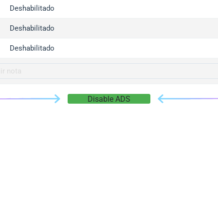
gger.com
Deshabilitado
r.info
Deshabilitado
gger.co
co
Deshabilitado
su
gger.info
g.co
Disable ADS
gger.cn