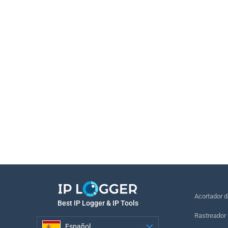
Acortador 
Best IP Logger & IP Tools
Rastreador 
Español