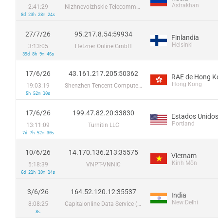
Astrakhan
2:41:29
Nizhnevolzhskie Telecommunication Networks Real Ltd.
8d 23h 28m 24s
27/7/26
95.217.8.54:59934
Finlandia
Helsinki
3:13:05
Hetzner Online GmbH
39d 8h 9m 46s
17/6/26
43.161.217.205:50362
Hong Kong
19:03:19
Shenzhen Tencent Computer Systems Company Limited
5h 52m 10s
17/6/26
199.47.82.20:33830
Estados Unido
Portland
13:11:09
Turnitin LLC
7d 7h 52m 30s
10/6/26
14.170.136.213:35575
Vietnam
Kinh Môn
5:18:39
VNPT-VNNIC
6d 21h 10m 14s
3/6/26
164.52.120.12:35537
India
New Delhi
8:08:25
Capitalonline Data Service (HK) Co
8s