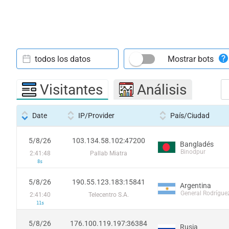
todos los datos
Mostrar bots
Visitantes
Análisis
Date
IP/Provider
País/Ciudad
5/8/26
103.134.58.102:47200
Bangladés
Binodpur
2:41:48
Pallab Miatra
8s
5/8/26
190.55.123.183:15841
Argentina
General Rodrígue
2:41:40
Telecentro S.A.
11s
5/8/26
176.100.119.197:36384
Rusia