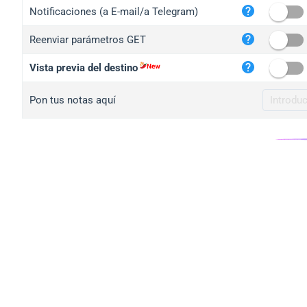
iplo
Notificaciones (a E-mail/a Telegram)
mape
Reenviar parámetros GET
iplo
2no.
Vista previa del destino
yip.
Pon tus notas aquí
iplo
iplo
iplo