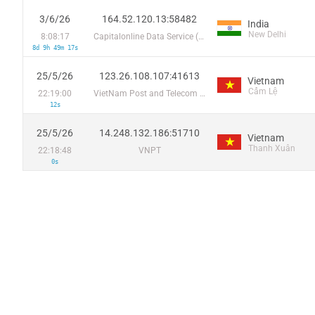
3/6/26
164.52.120.13:58482
India
New Delhi
8:08:17
Capitalonline Data Service (HK) Co
8d 9h 49m 17s
25/5/26
123.26.108.107:41613
Vietnam
Cẩm Lệ
22:19:00
VietNam Post and Telecom Corporation
12s
25/5/26
14.248.132.186:51710
Vietnam
Thanh Xuân
22:18:48
VNPT
0s