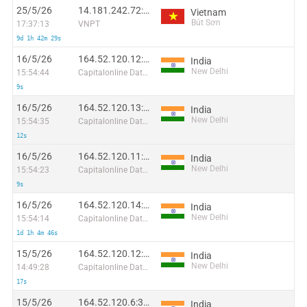
25/5/26
14.181.242.72:35741
Vietnam
Bút Sơn
17:37:13
VNPT
9d 1h 42m 29s
16/5/26
164.52.120.12:57432
India
New Delhi
15:54:44
Capitalonline Data Service (HK) Co
9s
16/5/26
164.52.120.13:2967
India
New Delhi
15:54:35
Capitalonline Data Service (HK) Co
12s
16/5/26
164.52.120.11:6855
India
New Delhi
15:54:23
Capitalonline Data Service (HK) Co
9s
16/5/26
164.52.120.14:13714
India
New Delhi
15:54:14
Capitalonline Data Service (HK) Co
1d 1h 4m 46s
15/5/26
164.52.120.12:62135
India
New Delhi
14:49:28
Capitalonline Data Service (HK) Co
17s
15/5/26
164.52.120.6:3420
India