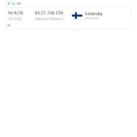
9h 3m 49s
16/4/26
65.21.136.254
Finlandia
Helsinki
18:13:29
Hetzner Online GmbH
0s