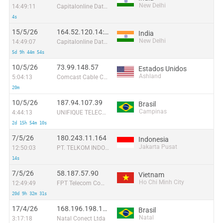
New Delhi
14:49:11
Capitalonline Data Service (HK) Co
4s
15/5/26
164.52.120.14:17711
India
New Delhi
14:49:07
Capitalonline Data Service (HK) Co
5d 9h 44m 54s
10/5/26
73.99.148.57
Estados Unidos
Ashland
5:04:13
Comcast Cable Communications
20m
10/5/26
187.94.107.39
Brasil
Campinas
4:44:13
UNIFIQUE TELECOMUNICACOES S/A
2d 15h 54m 10s
7/5/26
180.243.11.164
Indonesia
Jakarta Pusat
12:50:03
PT. TELKOM INDONESIA
14s
7/5/26
58.187.57.90
Vietnam
Ho Chi Minh City
12:49:49
FPT Telecom Company
20d 9h 32m 31s
17/4/26
168.196.198.143
Brasil
Natal
3:17:18
Natal Conect Ltda