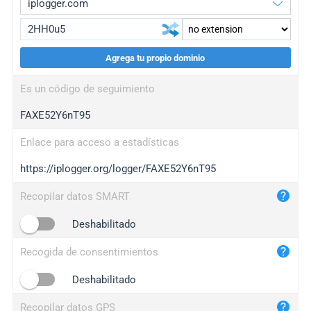
Agrega tu propio dominio
iplogger.org
upgrade
Es un código de seguimiento
wl.gl
upgrade
FAXE52Y6nT95
ed.tc
upgrade
bc.ax
upgrade
Enlace para acceso a estadísticas
https://iplogger.org/logger/FAXE52Y6nT95
iplogger.com
maper.info
Recopilar datos SMART
iplogger.co
Deshabilitado
2no.co
Recogida de consentimientos
yip.su
iplogger.info
Deshabilitado
iplog.co
Recopilar datos GPS