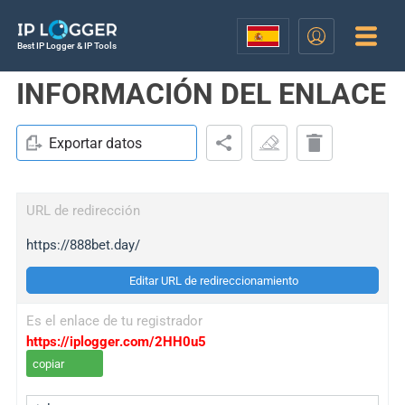
Best IP Logger & IP Tools
INFORMACIÓN DEL ENLACE
Exportar datos
URL de redirección
https://888bet.day/
Editar URL de redireccionamiento
Es el enlace de tu registrador
https://iplogger.com/2HH0u5
copiar