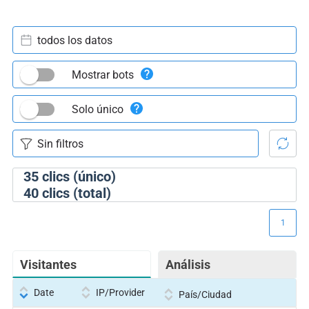
todos los datos
Mostrar bots
Solo único
35
clics (único)
40
clics (total)
1
Visitantes
Análisis
Date
IP/Provider
País/Ciudad