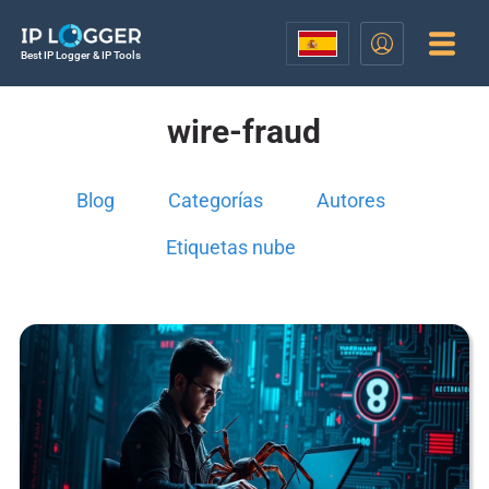
Best IP Logger & IP Tools
wire-fraud
Blog
Categorías
Autores
Etiquetas nube