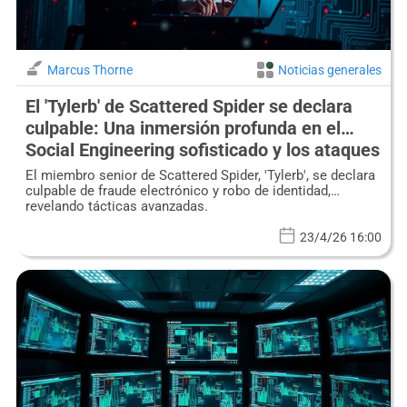
Marcus Thorne
Noticias generales
El 'Tylerb' de Scattered Spider se declara
culpable: Una inmersión profunda en el
Social Engineering sofisticado y los ataques
a la cadena de suministro
El miembro senior de Scattered Spider, 'Tylerb', se declara
culpable de fraude electrónico y robo de identidad,
revelando tácticas avanzadas.
23/4/26 16:00