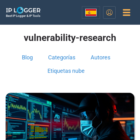
Best IP Logger & IP Tools
vulnerability-research
Blog
Categorías
Autores
Etiquetas nube