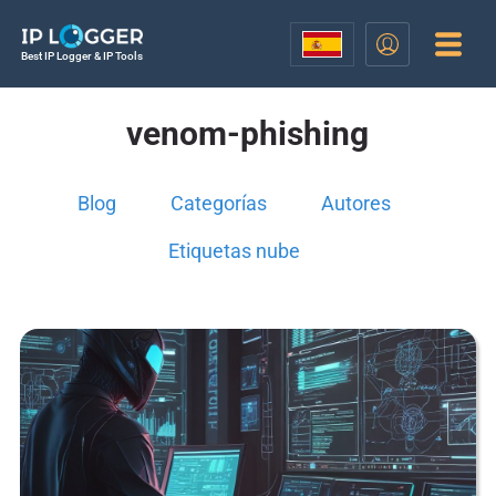
Best IP Logger & IP Tools
venom-phishing
Blog
Categorías
Autores
Etiquetas nube