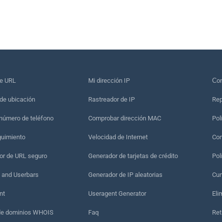
de URL
Mi dirección IP
Сon
de ubicación
Rastreador de IP
Rep
 número de teléfono
Comprobar dirección MAC
Pol
guimiento
Velocidad de Internet
Con
r de URL seguro
Generador de tarjetas de crédito
Pol
 and Userbars
Generador de IP aleatorias
Cum
nt
Useragent Generator
Eli
de dominios WHOIS
Faq
Ret