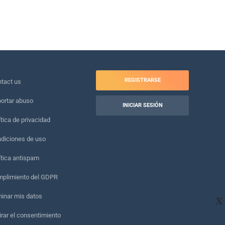
REGISTRARSE
tact us
ortar abuso
INICIAR SESIÓN
ítica de privacidad
diciones de uso
ítica antispam
plimiento del GDPR
minar mis datos
X
irar el consentimiento