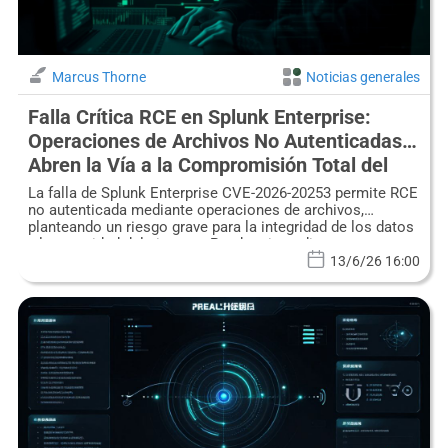
Marcus Thorne
Noticias generales
Falla Crítica RCE en Splunk Enterprise:
Operaciones de Archivos No Autenticadas
Abren la Vía a la Compromisión Total del
Sistema (CVE-2026-20253)
La falla de Splunk Enterprise CVE-2026-20253 permite RCE
no autenticada mediante operaciones de archivos,
planteando un riesgo grave para la integridad de los datos
y la seguridad del sistema. Parchee inmediatamente.
13/6/26 16:00