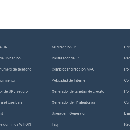
de URL
Mi dirección IP
Сon
de ubicación
Rastreador de IP
Rep
 número de teléfono
Comprobar dirección MAC
Pol
guimiento
Velocidad de Internet
Con
r de URL seguro
Generador de tarjetas de crédito
Pol
 and Userbars
Generador de IP aleatorias
Cum
nt
Useragent Generator
Eli
de dominios WHOIS
Faq
Ret