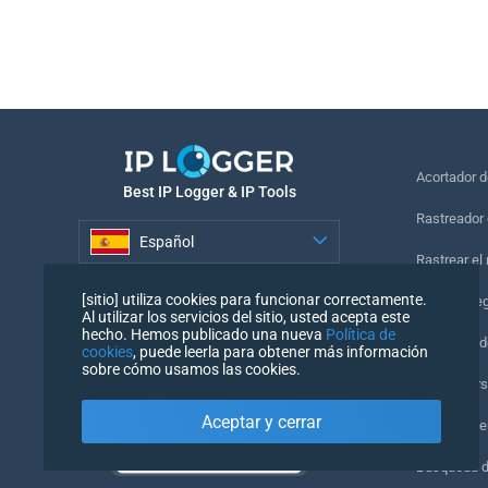
Acortador 
Best IP Logger & IP Tools
Rastreador 
Español
Rastrear el
Español
[sitio] utiliza cookies para funcionar correctamente.
Píxel de se
Al utilizar los servicios del sitio, usted acepta este
hecho. Hemos publicado una nueva
Política de
Comprobado
cookies
, puede leerla para obtener más información
sobre cómo usamos las cookies.
IP Counters
Aceptar y cerrar
Mi UserAge
Búsqueda 