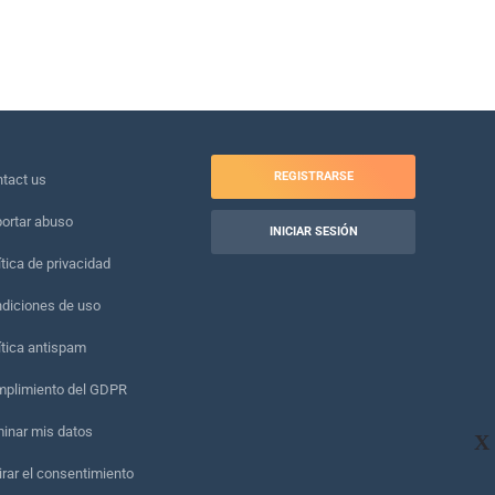
REGISTRARSE
tact us
ortar abuso
INICIAR SESIÓN
ítica de privacidad
diciones de uso
ítica antispam
plimiento del GDPR
minar mis datos
X
irar el consentimiento