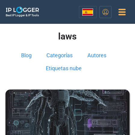
Best IP Logger & IP Tools
laws
Blog
Categorías
Autores
Etiquetas nube