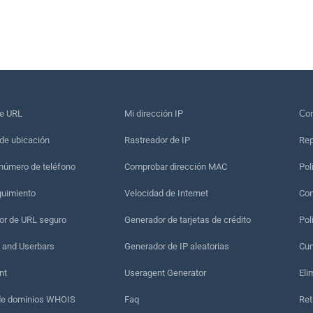
de URL
Mi dirección IP
Сon
de ubicación
Rastreador de IP
Rep
 número de teléfono
Comprobar dirección MAC
Pol
guimiento
Velocidad de Internet
Con
r de URL seguro
Generador de tarjetas de crédito
Pol
 and Userbars
Generador de IP aleatorias
Cum
nt
Useragent Generator
Eli
de dominios WHOIS
Faq
Ret