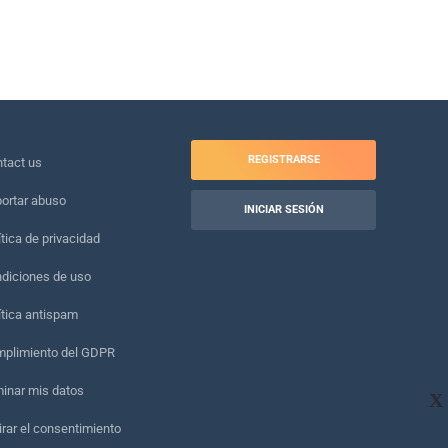
REGISTRARSE
tact us
ortar abuso
INICIAR SESIÓN
ítica de privacidad
diciones de uso
ítica antispam
plimiento del GDPR
minar mis datos
X
irar el consentimiento