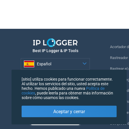
Acortador 
Best IP Logger & IP Tools
Rastreador 
Español
Rastrear el
Español
[sitio] utiliza cookies para funcionar correctamente.
Píxel de se
Al utilizar los servicios del sitio, usted acepta este
hecho. Hemos publicado una nueva
Política de
Comprobado
cookies
, puede leerla para obtener más información
sobre cómo usamos las cookies.
IP Counters
Aceptar y cerrar
Mi UserAge
Búsqueda 