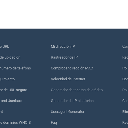
de URL
Mi dirección IP
Сon
de ubicación
Rastreador de IP
Rep
 número de teléfono
Comprobar dirección MAC
Pol
guimiento
Velocidad de Internet
Con
r de URL seguro
Generador de tarjetas de crédito
Pol
 and Userbars
Generador de IP aleatorias
Cum
nt
Useragent Generator
Eli
de dominios WHOIS
Faq
Ret