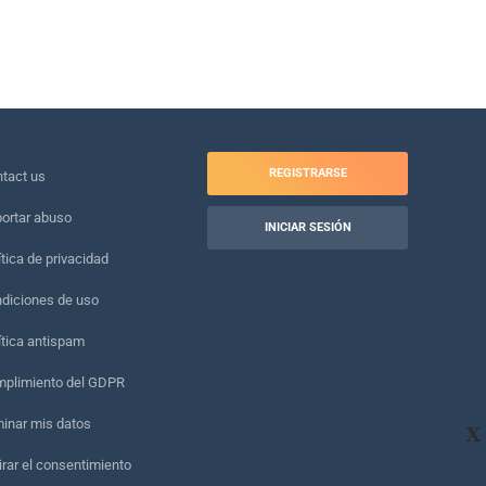
REGISTRARSE
tact us
ortar abuso
INICIAR SESIÓN
ítica de privacidad
diciones de uso
ítica antispam
plimiento del GDPR
minar mis datos
X
irar el consentimiento