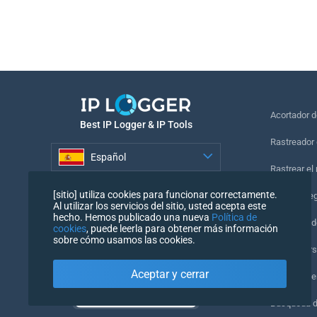
Acortador 
Best IP Logger & IP Tools
Rastreador 
Español
Rastrear el
Español
[sitio] utiliza cookies para funcionar correctamente.
Píxel de se
Al utilizar los servicios del sitio, usted acepta este
hecho. Hemos publicado una nueva
Política de
Comprobado
cookies
, puede leerla para obtener más información
sobre cómo usamos las cookies.
IP Counters
Aceptar y cerrar
Mi UserAge
Búsqueda 