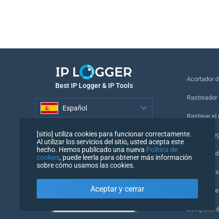
Acortador 
Best IP Logger & IP Tools
Rastreador 
Español
Rastrear el
Español
[sitio] utiliza cookies para funcionar correctamente.
Píxel de se
Al utilizar los servicios del sitio, usted acepta este
hecho. Hemos publicado una nueva
Política de
Comprobado
cookies
, puede leerla para obtener más información
sobre cómo usamos las cookies.
IP Counters
Aceptar y cerrar
Mi UserAge
Búsqueda 