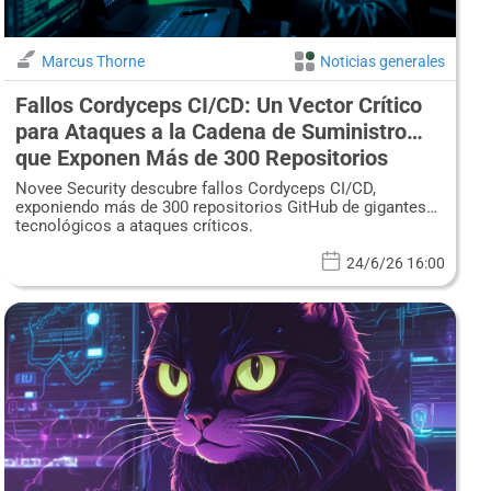
Marcus Thorne
Noticias generales
Fallos Cordyceps CI/CD: Un Vector Crítico
para Ataques a la Cadena de Suministro
que Exponen Más de 300 Repositorios
GitHub
Novee Security descubre fallos Cordyceps CI/CD,
exponiendo más de 300 repositorios GitHub de gigantes
tecnológicos a ataques críticos.
24/6/26 16:00