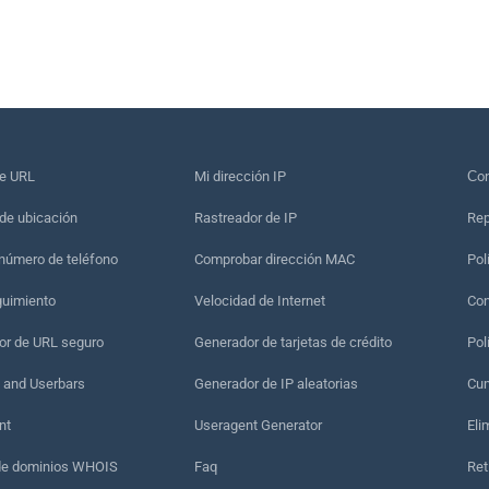
de URL
Mi dirección IP
Сon
de ubicación
Rastreador de IP
Rep
 número de teléfono
Comprobar dirección MAC
Pol
guimiento
Velocidad de Internet
Con
r de URL seguro
Generador de tarjetas de crédito
Pol
 and Userbars
Generador de IP aleatorias
Cum
nt
Useragent Generator
Eli
de dominios WHOIS
Faq
Ret