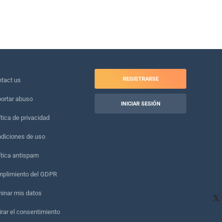
REGISTRARSE
tact us
ortar abuso
INICIAR SESIÓN
ítica de privacidad
diciones de uso
ítica antispam
plimiento del GDPR
minar mis datos
X
irar el consentimiento