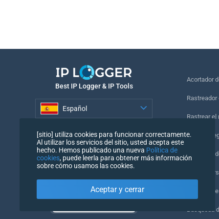
Acortador 
Best IP Logger & IP Tools
Rastreador 
Español
Rastrear el
Español
[sitio] utiliza cookies para funcionar correctamente.
Píxel de se
Al utilizar los servicios del sitio, usted acepta este
hecho. Hemos publicado una nueva
Política de
Comprobado
cookies
, puede leerla para obtener más información
sobre cómo usamos las cookies.
IP Counters
Aceptar y cerrar
Mi UserAge
Búsqueda 