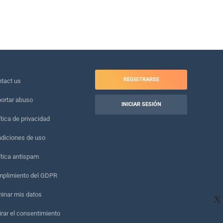
REGISTRARSE
tact us
ortar abuso
INICIAR SESIÓN
ítica de privacidad
diciones de uso
ítica antispam
plimiento del GDPR
minar mis datos
X
irar el consentimiento