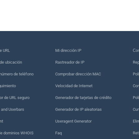
de URL
Mi dirección IP
Сon
de ubicación
Rastreador de IP
Rep
 número de teléfono
Comprobar dirección MAC
Pol
guimiento
Velocidad de Internet
Con
r de URL seguro
Generador de tarjetas de crédito
Pol
 and Userbars
Generador de IP aleatorias
Cum
nt
Useragent Generator
Eli
de dominios WHOIS
Faq
Ret