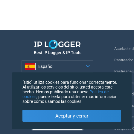
Acortador 
Best IP Logger & IP Tools
Rastreador 
Español
Rastrear el
Español
[sitio] utiliza cookies para funcionar correctamente.
Píxel de se
Al utilizar los servicios del sitio, usted acepta este
hecho. Hemos publicado una nueva
Política de
Comprobado
cookies
, puede leerla para obtener más información
sobre cómo usamos las cookies.
IP Counters
Aceptar y cerrar
Mi UserAge
Búsqueda 