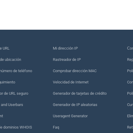
de URL
Mi dirección IP
Сon
de ubicación
Rastreador de IP
Rep
 número de teléfono
Comprobar dirección MAC
Pol
guimiento
Velocidad de Internet
Con
r de URL seguro
Generador de tarjetas de crédito
Pol
 and Userbars
Generador de IP aleatorias
Cum
nt
Useragent Generator
Eli
de dominios WHOIS
Faq
Ret