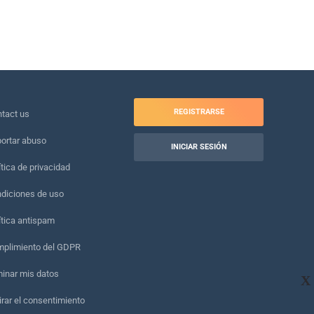
REGISTRARSE
tact us
ortar abuso
INICIAR SESIÓN
ítica de privacidad
diciones de uso
ítica antispam
plimiento del GDPR
minar mis datos
X
irar el consentimiento