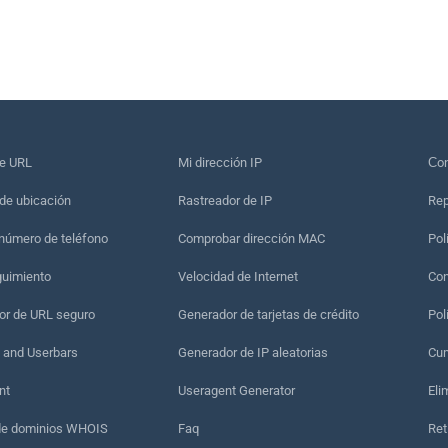
de URL
Mi dirección IP
Сon
de ubicación
Rastreador de IP
Rep
 número de teléfono
Comprobar dirección MAC
Pol
guimiento
Velocidad de Internet
Con
r de URL seguro
Generador de tarjetas de crédito
Pol
 and Userbars
Generador de IP aleatorias
Cum
nt
Useragent Generator
Eli
de dominios WHOIS
Faq
Ret