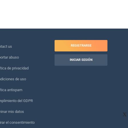
REGISTRARSE
tact us
ortar abuso
INICIAR SESIÓN
ítica de privacidad
diciones de uso
ítica antispam
plimiento del GDPR
minar mis datos
X
irar el consentimiento