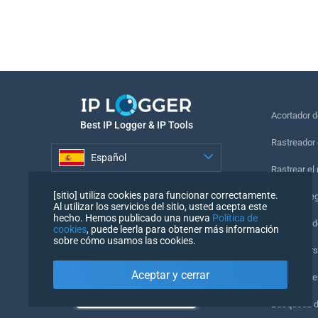
Acortador 
Best IP Logger & IP Tools
Rastreador 
Español
Rastrear el
Español
[sitio] utiliza cookies para funcionar correctamente.
Píxel de se
Al utilizar los servicios del sitio, usted acepta este
hecho. Hemos publicado una nueva
Política de
Comprobado
cookies
, puede leerla para obtener más información
sobre cómo usamos las cookies.
IP Counters
Aceptar y cerrar
Mi UserAge
Búsqueda 