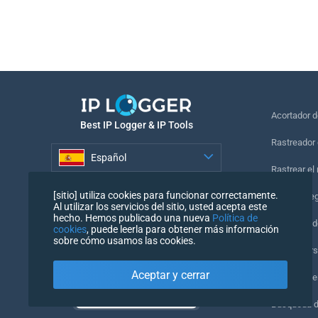
Acortador 
Best IP Logger & IP Tools
Rastreador 
Español
Rastrear el
Español
[sitio] utiliza cookies para funcionar correctamente.
Píxel de se
Al utilizar los servicios del sitio, usted acepta este
hecho. Hemos publicado una nueva
Política de
Comprobado
cookies
, puede leerla para obtener más información
sobre cómo usamos las cookies.
IP Counters
Aceptar y cerrar
Mi UserAge
Búsqueda 