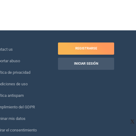
REGISTRARSE
tact us
ortar abuso
INICIAR SESIÓN
ítica de privacidad
diciones de uso
ítica antispam
plimiento del GDPR
minar mis datos
X
irar el consentimiento