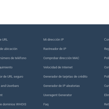
de URL
Mi dirección IP
Сon
de ubicación
Rastreador de IP
Rep
 número de teléfono
Comprobar dirección MAC
Pol
guimiento
Velocidad de Internet
Con
r de URL seguro
Generador de tarjetas de crédito
Pol
 and Userbars
Generador de IP aleatorias
Cum
nt
Useragent Generator
Eli
de dominios WHOIS
Faq
Ret