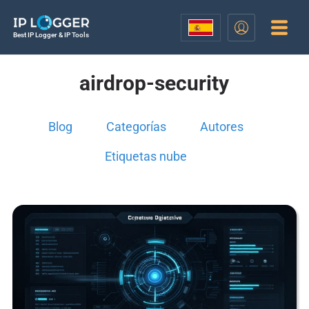
Best IP Logger & IP Tools
airdrop-security
Blog
Categorías
Autores
Etiquetas nube