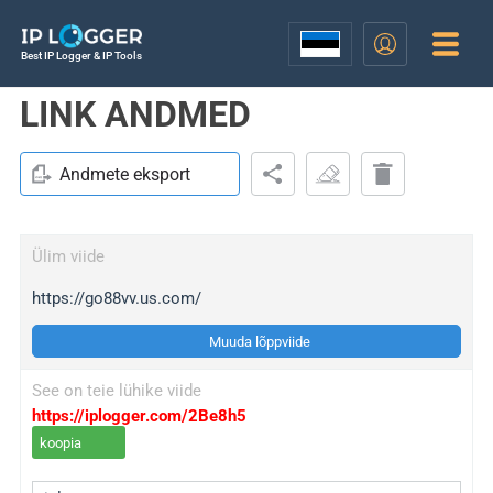
Best IP Logger & IP Tools
LINK ANDMED
Andmete eksport
Ülim viide
https://go88vv.us.com/
Muuda lõppviide
See on teie lühike viide
https://iplogger.com/2Be8h5
koopia