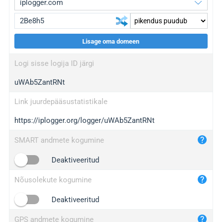
Lisage oma domeen
iplogger.org
upgrade
Logi sisse logija ID järgi
wl.gl
upgrade
uWAb5ZantRNt
ed.tc
upgrade
bc.ax
upgrade
Link juurdepääsustatistikale
https://iplogger.org/logger/uWAb5ZantRNt
iplogger.com
maper.info
SMART andmete kogumine
iplogger.co
Deaktiveeritud
2no.co
Nõusolekute kogumine
yip.su
iplogger.info
Deaktiveeritud
iplog.co
GPS andmete kogumine