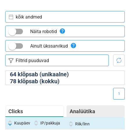
kõik andmed
Näita robotid
Ainult ükssarvikud
64
klõpsab (unikaalne)
78
klõpsab (kokku)
1
Clicks
Analüütika
Kuupäev
IP/pakkuja
Riik/linn