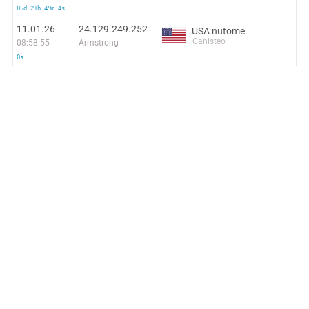
85d 21h 49m 4s
11.01.26
24.129.249.252
USA nutome
Canisteo
08:58:55
Armstrong
0s