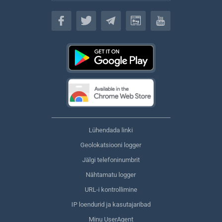
Eesti keel
Lühendada linki
Geolokatsiooni logger
Jälgi telefoninumbrit
Nähtamatu logger
URL-i kontrollimine
IP loendurid ja kasutajaribad
Minu UserAgent