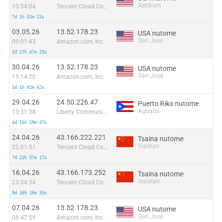
Ashburn
10:54:04
Tencent Cloud Computing (Beijing) Co
7d 1h 52m 21s
03.05.26
13.52.178.23
USA nutome
San Jose
09:01:43
Amazon.com, Inc.
2d 17h 47m 23s
30.04.26
13.52.178.23
USA nutome
San Jose
15:14:20
Amazon.com, Inc.
1d 1h 42m 42s
29.04.26
24.50.226.47
Puerto Riko nutome
Aguada
13:31:38
Liberty Communications of Puerto Rico LLC
4d 15h 29m 47s
24.04.26
43.166.222.221
Tsaina nutome
Haidian
22:01:51
Tencent Cloud Computing (Beijing) Co
7d 22h 57m 17s
16.04.26
43.166.173.252
Tsaina nutome
Haidian
23:04:34
Tencent Cloud Computing (Beijing) Co
9d 16h 16m 35s
07.04.26
13.52.178.23
USA nutome
San Jose
06:47:59
Amazon.com, Inc.