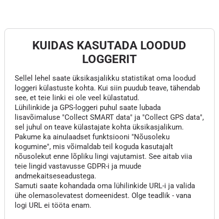
KUIDAS KASUTADA LOODUD
LOGGERIT
Sellel lehel saate üksikasjalikku statistikat oma loodud
loggeri külastuste kohta. Kui siin puudub teave, tähendab
see, et teie linki ei ole veel külastatud.
Lühilinkide ja GPS-loggeri puhul saate lubada
lisavõimaluse "Collect SMART data" ja "Collect GPS data",
sel juhul on teave külastajate kohta üksikasjalikum.
Pakume ka ainulaadset funktsiooni "Nõusoleku
kogumine", mis võimaldab teil koguda kasutajalt
nõusolekut enne lõpliku lingi vajutamist. See aitab viia
teie lingid vastavusse GDPR-i ja muude
andmekaitseseadustega.
Samuti saate kohandada oma lühilinkide URL-i ja valida
ühe olemasolevatest domeenidest. Olge teadlik - vana
logi URL ei tööta enam.