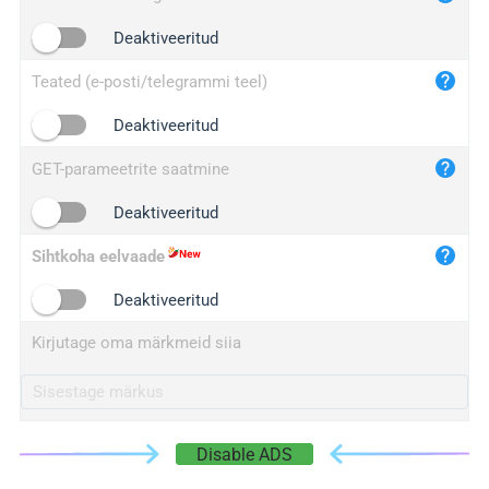
iplogger.cn
Deaktiveeritud
Teated (e-posti/telegrammi teel)
Deaktiveeritud
GET-parameetrite saatmine
Deaktiveeritud
Sihtkoha eelvaade
Deaktiveeritud
Kirjutage oma märkmeid siia
Disable ADS