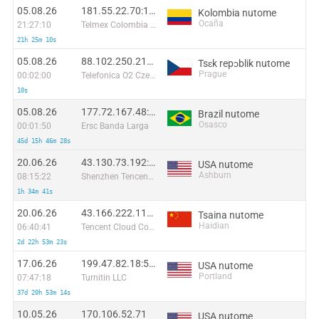
05.08.26
181.55.22.70:1401
Kolombia nutome
Ocaña
21:27:10
Telmex Colombia S.A.
21h 25m 10s
05.08.26
88.102.250.219:41308
Tsɛk repɔblik nutome
Prague
00:02:00
Telefonica O2 Czech Republic, a.s.
10s
05.08.26
177.72.167.48:2944
Brazil nutome
Osasco
00:01:50
Ersc Banda Larga
45d 15h 46m 28s
20.06.26
43.130.73.192:39369
USA nutome
Ashburn
08:15:22
Shenzhen Tencent Computer Systems Company Limited
1h 34m 41s
20.06.26
43.166.222.112:59541
Tsaina nutome
Haidian
06:40:41
Tencent Cloud Computing (Beijing) Co
2d 22h 53m 23s
17.06.26
199.47.82.18:59184
USA nutome
Portland
07:47:18
Turnitin LLC
37d 20h 53m 14s
10.05.26
170.106.52.71
USA nutome